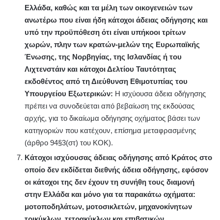
Ελλάδα, καθώς και τα μέλη των οικογενειών των
ανωτέρω που είναι ήδη κάτοχοι άδειας οδήγησης και
υπό την προϋπόθεση ότι είναι υπήκοοι τρίτων
χωρών, πλην των κρατών-μελών της Ευρωπαϊκής
Ένωσης, της Νορβηγίας, της Ισλανδίας ή του
Λιχτενστάιν και κάτοχοι Δελτίου Ταυτότητας
εκδοθέντος από τη Διεύθυνση Εθιμοτυπίας του
Υπουργείου Εξωτερικών:
Η ισχύουσα άδεια οδήγησης
πρέπει να συνοδεύεται από βεβαίωση της εκδούσας
αρχής, για το δικαίωμα οδήγησης οχήματος βάσει των
κατηγοριών που κατέχουν, επίσημα μεταφρασμένης
(άρθρο 94§3(στ) του ΚΟΚ).
Κάτοχοι ισχύουσας άδειας οδήγησης από Κράτος στο
οποίο δεν εκδίδεται διεθνής άδεια οδήγησης, εφόσον
οι κάτοχοι της δεν έχουν τη συνήθη τους διαμονή
στην Ελλάδα και μόνο για τα παρακάτω οχήματα:
μοτοποδηλάτων, μοτοσικλετών, μηχανοκίνητων
τρικύκλων, τετρακύκλων και επιβατικών