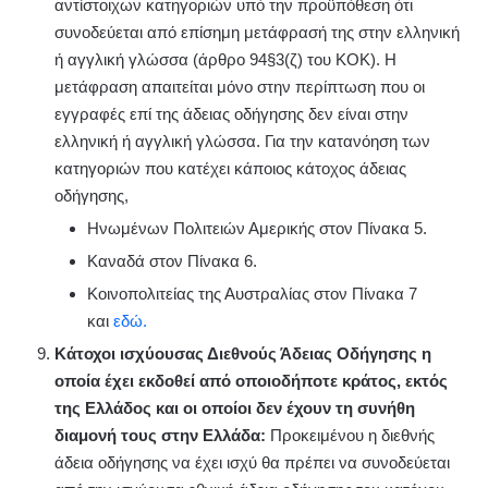
αντίστοιχων κατηγοριών υπό την προϋπόθεση ότι
συνοδεύεται από επίσημη μετάφρασή της στην ελληνική
ή αγγλική γλώσσα (άρθρο 94§3(ζ) του ΚΟΚ). Η
μετάφραση απαιτείται μόνο στην περίπτωση που οι
εγγραφές επί της άδειας οδήγησης δεν είναι στην
ελληνική ή αγγλική γλώσσα. Για την κατανόηση των
κατηγοριών που κατέχει κάποιος κάτοχος άδειας
οδήγησης,
Ηνωμένων Πολιτειών Αμερικής στον Πίνακα 5.
Καναδά στον Πίνακα 6.
Κοινοπολιτείας της Αυστραλίας στον Πίνακα 7
και
εδώ.
Κάτοχοι ισχύουσας Διεθνούς Άδειας Οδήγησης η
οποία έχει εκδοθεί από οποιοδήποτε κράτος, εκτός
της Ελλάδος και οι οποίοι δεν έχουν τη συνήθη
διαμονή τους στην Ελλάδα:
Προκειμένου η διεθνής
άδεια οδήγησης να έχει ισχύ θα πρέπει να συνοδεύεται