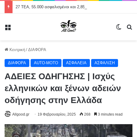
27 ΤΕΑ, 55.000 ασφαλισμένοι και 2,859 δισ. ευρώ σε αποθεματικά
Μενού
Switch
Α
Κεντρική
/
ΔΙΑΦΟΡΑ
ΔΙΑΦΟΡΑ
AUTO-MOTO
ΑΣΦΑΛΕΙΑ
ΑΣΦΑΛΙΣΗ
ΑΔΕΙΕΣ ΟΔΗΓΗΣΗΣ | Ισχύς
ελληνικών και ξένων αδειών
οδήγησης στην Ελλάδα
Allgood.gr
19 Φεβρουαρίου, 2025
268
3 minutes read