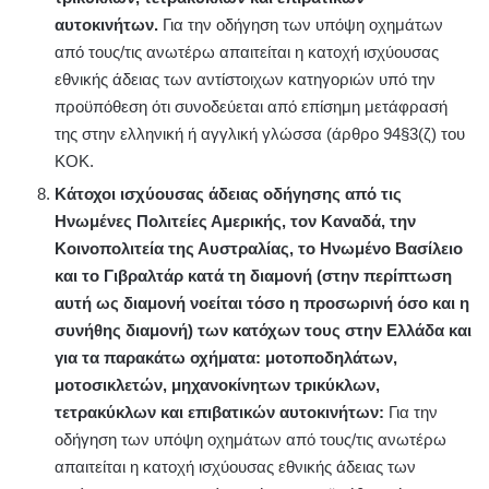
αυτοκινήτων.
Για την οδήγηση των υπόψη οχημάτων
από τους/τις ανωτέρω απαιτείται η κατοχή ισχύουσας
εθνικής άδειας των αντίστοιχων κατηγοριών υπό την
προϋπόθεση ότι συνοδεύεται από επίσημη μετάφρασή
της στην ελληνική ή αγγλική γλώσσα (άρθρο 94§3(ζ) του
ΚΟΚ.
Κάτοχοι ισχύουσας άδειας οδήγησης από τις
Ηνωμένες Πολιτείες Αμερικής, τον Καναδά, την
Κοινοπολιτεία της Αυστραλίας, το Ηνωμένο Βασίλειο
και το Γιβραλτάρ κατά τη διαμονή (στην περίπτωση
αυτή ως διαμονή νοείται τόσο η προσωρινή όσο και η
συνήθης διαμονή) των κατόχων τους στην Ελλάδα και
για τα παρακάτω οχήματα: μοτοποδηλάτων,
μοτοσικλετών, μηχανοκίνητων τρικύκλων,
τετρακύκλων και επιβατικών αυτοκινήτων:
Για την
οδήγηση των υπόψη οχημάτων από τους/τις ανωτέρω
απαιτείται η κατοχή ισχύουσας εθνικής άδειας των