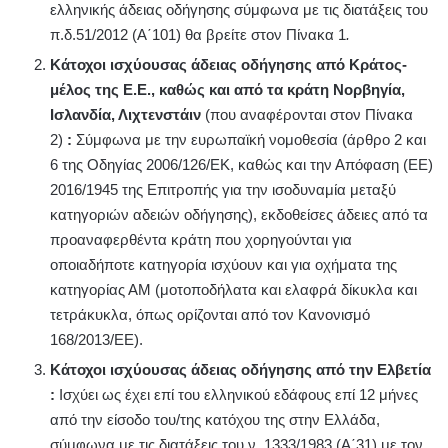
ελληνικής άδειας οδήγησης σύμφωνα με τις διατάξεις του
π.δ.51/2012 (Α΄101) θα βρείτε στον Πίνακα 1
.
Κάτοχοι ισχύουσας άδειας οδήγησης από Κράτος-
μέλος της Ε.Ε., καθώς και από τα κράτη Νορβηγία,
Ισλανδία, Λιχτενστάιν
(που αναφέρονται στον Πίνακα
2)
:
Σύμφωνα με την ευρωπαϊκή νομοθεσία (άρθρο 2 και
6 της Οδηγίας 2006/126/ΕΚ, καθώς και την Απόφαση (ΕΕ)
2016/1945 της Επιτροπής για την ισοδυναμία μεταξύ
κατηγοριών αδειών οδήγησης), εκδοθείσες άδειες από τα
προαναφερθέντα κράτη που χορηγούνται για
οποιαδήποτε κατηγορία ισχύουν και για οχήματα της
κατηγορίας ΑΜ (μοτοποδήλατα και ελαφρά δίκυκλα και
τετράκυκλα, όπως ορίζονται από τον Κανονισμό
168/2013/ΕΕ).
Κάτοχοι ισχύουσας άδειας οδήγησης από την Ελβετία
:
Ισχύει ως έχει επί του ελληνικού εδάφους επί 12 μήνες
από την είσοδο του/της κατόχου της στην Ελλάδα,
σύμφωνα με τις διατάξεις του ν. 1333/1983 (Α΄31) με τον