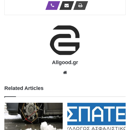
Allgood.gr
We
bsit
e
Related Articles