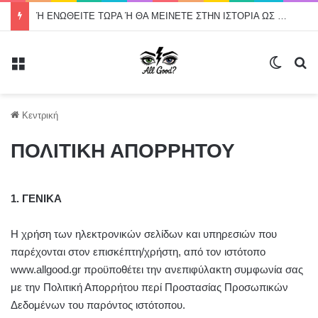
Ή ΕΝΩΘΕΙΤΕ ΤΩΡΑ Ή ΘΑ ΜΕΙΝΕΤΕ ΣΤΗΝ ΙΣΤΟΡΙΑ ΩΣ ΟΙ ΔΙΟΙΚΗΣΕΙΣ ΠΟΥ ΑΦΗΣΑΝ ΤΗ ΔΙΑΜΕΣΟΛΑΒΗΣΗ ΝΑ ΑΠΑΞΙΩΘΕΙ
Μενού
Switch
Α
Κεντρική
ΠΟΛΙΤΙΚΗ ΑΠΟΡΡΗΤΟΥ
1. ΓΕΝΙΚΑ
Η χρήση των ηλεκτρονικών σελίδων και υπηρεσιών που
παρέχονται στον επισκέπτη/χρήστη, από τον ιστότοπο
www.allgood.gr προϋποθέτει την ανεπιφύλακτη συμφωνία σας
με την Πολιτική Απορρήτου περί Προστασίας Προσωπικών
Δεδομένων του παρόντος ιστότοπου.