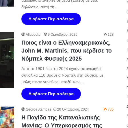
μαλλιών, επανήλθε σήμερα (20/10) με νέες
δηλώσεις, αυτή τη…
Διαβάστε Περισσότερα
Allgood.gr
9 Οκτωβρίου, 2025
128
Ποιος είναι ο Ελληνοαμερικανός,
John M. Martinis, που κέρδισε το
Νόμπελ Φυσικής 2025
Από το 1901 έως το 2024 έχουν απονεμηθεί
συνολικά 118 βραβεία Νόμπελ στη φυσική, με
μόλις πέντε γυναίκες μεταξύ των…
Διαβάστε Περισσότερα
GeorgeStampas
20 Οκτωβρίου, 2024
735
Η Παγίδα της Καταναλωτικής
Μανίας: Ο Υπερκορεσμός της