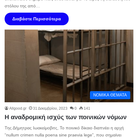
στόλου της από…
Διαβάστε Περισσότερα
NOMIKA ΘΕΜΑΤΑ
Allgood.gr
31 Δεκεμβρίου, 2023
0
141
Η αναδρομική ισχύς των ποινικών νόμων
Της Δήμητρας Ιωακείμοβιτς, Το ποινικό δίκαιο διαπνέει η αρχή
“nullum crimen nulla poena sine praevia lege”, που σημαίνει