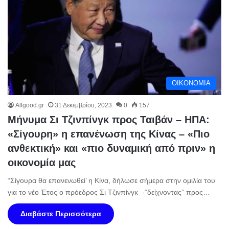
ΟΙΚΟΝΟΜΙΑ
Allgood.gr
31 Δεκεμβρίου, 2023
0
157
Μήνυμα Σι Τζινπίνγκ προς Ταιβάν – ΗΠΑ:
«Σίγουρη» η επανένωση της Κίνας – «Πιο
ανθεκτική» και «πιο δυναμική από πριν» η
οικονομία μας
“Σίγουρα θα επανενωθεί’ η Κίνα, δήλωσε σήμερα στην ομιλία του
για το νέο Έτος ο πρόεδρος Σι Τζινπίνγκ -“δείχνοντας” προς…
Διαβάστε Περισσότερα