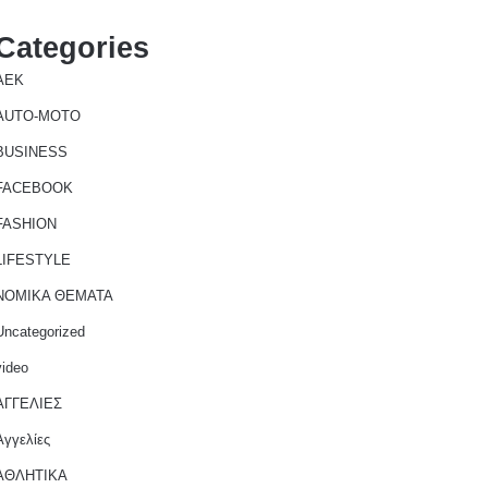
Categories
AEK
AUTO-MOTO
BUSINESS
FACEBOOK
FASHION
LIFESTYLE
NOMIKA ΘΕΜΑΤΑ
Uncategorized
video
ΑΓΓΕΛΙΕΣ
Αγγελίες
ΑΘΛΗΤΙΚΑ