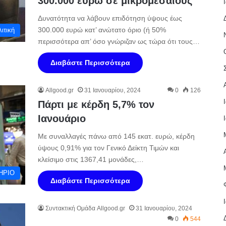
300.000 ευρώ σε μικρομεσαίους
Δυνατότητα να λάβουν επιδότηση ύψους έως
300.000 ευρώ κατ’ ανώτατο όριο (ή 50%
ιτική
περισσότερα απ’ όσο γνώριζαν ως τώρα ότι τους…
Διαβάστε Περισσότερα
Allgood.gr
31 Ιανουαρίου, 2024
0
126
Πάρτι με κέρδη 5,7% τον
Ιανουάριο
Με συναλλαγές πάνω από 145 εκατ. ευρώ, κέρδη
ύψους 0,91% για τον Γενικό Δείκτη Τιμών και
κλείσιμο στις 1367,41 μονάδες,…
ΗΡΙΟ
Διαβάστε Περισσότερα
Συντακτική Ομάδα Allgood.gr
31 Ιανουαρίου, 2024
0
544