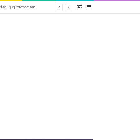
Τυχαίο Αρθρό
Sidebar
Φοροαπαλλαγή για όποιον επενδύει 35.000 ευρώ… αλλά όχι για εκείνον που αποταμιεύει 1.000; Πού είναι η φορολογική δικαιοσύνη;