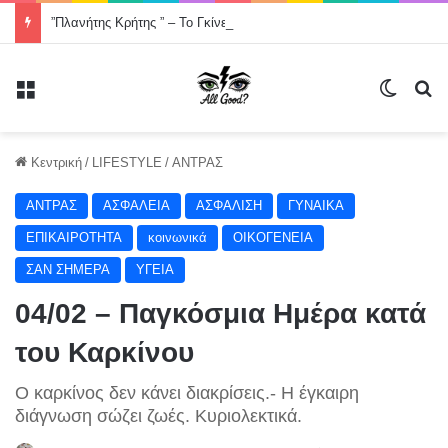
”Πλανήτης Κρήτης ” – Το Γκίνες που η Ελλάδα σχεδόν ξέχασε -Χορός στον οδικό άξονα της Κρήτης, Χανιά- Άγιος Νικόλαος μήκους 200000 μέτρων .
Μενού
Switch
Α
Κεντρική
/
LIFESTYLE
/
ΑΝΤΡΑΣ
ΑΝΤΡΑΣ
ΑΣΦΑΛΕΙΑ
ΑΣΦΑΛΙΣΗ
ΓΥΝΑΙΚΑ
ΕΠΙΚΑΙΡΟΤΗΤΑ
κοινωνικά
ΟΙΚΟΓΕΝΕΙΑ
ΣΑΝ ΣΗΜΕΡΑ
ΥΓΕΙΑ
04/02 – Παγκόσμια Ημέρα κατά
του Καρκίνου
Ο καρκίνος δεν κάνει διακρίσεις.- Η έγκαιρη
διάγνωση σώζει ζωές. Κυριολεκτικά.