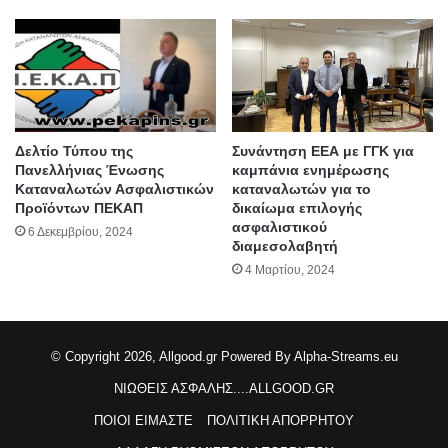
Δελτίο Τύπου της
Συνάντηση ΕΕΑ με ΓΓΚ για
Πανελλήνιας Ένωσης
καμπάνια ενημέρωσης
Καταναλωτών Ασφαλιστικών
καταναλωτών για το
Προϊόντων ΠΕΚΑΠ
δικαίωμα επιλογής
ασφαλιστικού
6 Δεκεμβρίου, 2024
διαμεσολαβητή
4 Μαρτίου, 2024
© Copyright 2026, Allgood.gr
Powered By Alpha-Streams.eu
ΝΙΩΘΕΙΣ ΑΣΦΑΛΗΣ....ALLGOOD.GR
ΠΟΙΟΙ ΕΙΜΑΣΤΕ
ΠΟΛΙΤΙΚΗ ΑΠΟΡΡΗΤΟΥ