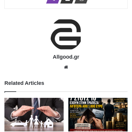
Allgood.gr
We
bsit
e
Related Articles