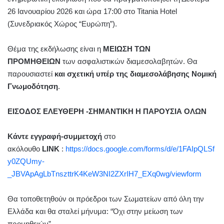
26 Ιανουαρίου 2026 και ώρα 17:00 στο Titania Hotel
(Συνεδριακός Χώρος “Ευρώπη”).
Θέμα της εκδήλωσης είναι η
ΜΕΙΩΣΗ ΤΩΝ
ΠΡΟΜΗΘΕΙΩΝ
των ασφαλιστικών διαμεσολαβητών. Θα
παρουσιαστεί
και σχετική υπέρ της διαμεσολάβησης Νομική
Γνωμοδότηση
.
ΕΙΣΟΔΟΣ ΕΛΕΥΘΕΡΗ -ΣΗΜΑΝΤΙΚΗ Η ΠΑΡΟΥΣΙΑ ΟΛΩΝ
Κάντε εγγραφή-συμμετοχή
στο
ακόλουθο
LINK
:
https://docs.google.com/forms/d/e/1FAIpQLSf
y0ZQUmy-
_JBVApAgLbTnszttrK4KeW3NI2ZXrIH7_EXq0wg/viewform
Θα τοποθετηθούν οι πρόεδροι των Σωματείων από όλη την
Ελλάδα και θα σταλεί μήνυμα: “Όχι στην μείωση των
προμηθειών”