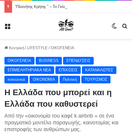
”Πλανήτης Κρήτης ” – Το Γκίνες που η Ελλάδα σχεδόν ξέχασε -Χορός στον οδικό άξονα της Κρήτης, Χανιά- Άγιος Νικόλαος μήκους 200000 μέτρων .
Μενού
Switch
Α
Κεντρική
/
LIFESTYLE
/
ΟΙΚΟΓΕΝΕΙΑ
ΟΙΚΟΓΕΝΕΙΑ
BUSINESS
ΕΠΕΝΔΥΣΕΙΣ
ΕΠΙΜΕΛΗΤΗΡΙΑΚΑ ΝΕΑ
ΕΠΙΧ/ΣΕΙΣ
ΚΑΤΑΝΑΛΩΤΕΣ
κοινωνικά
ΟΙΚΟΝΟΜΙΑ
Πολιτική
ΤΟΥΡΙΣΜΟΣ
Η Ελλάδα που μπορεί και η
Ελλάδα που καθυστερεί
Από την «οικονομία του καφέ k airbnb » σε ένα
πραγματικό μοντέλο παραγωγής, καινοτομίας και
επιστροφής των ανθρώπων μας.