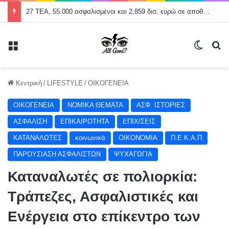
27 ΤΕΑ, 55.000 ασφαλισμένοι και 2,859 δισ. ευρώ σε αποθεματικά
Μενού
Switch
Α
Κεντρική
/
LIFESTYLE
/
ΟΙΚΟΓΕΝΕΙΑ
ΟΙΚΟΓΕΝΕΙΑ
NOMIKA ΘΕΜΑΤΑ
ΑΣΦ. ΙΣΤΟΡΙΕΣ
ΑΣΦΑΛΙΣΗ
ΕΠΙΚΑΙΡΟΤΗΤΑ
ΕΠΙΧ/ΣΕΙΣ
ΚΑΤΑΝΑΛΩΤΕΣ
κοινωνικά
ΟΙΚΟΝΟΜΙΑ
Π.Ε.Κ.Α.Π
ΠΑΡΟΥΣΙΑΣΗ ΑΣΦΑΛΙΣΤΩΝ
ΨΥΧΑΓΩΓΙΑ
Καταναλωτές σε πολιορκία:
Τράπεζες, Ασφαλιστικές και
Ενέργεια στο επίκεντρο των