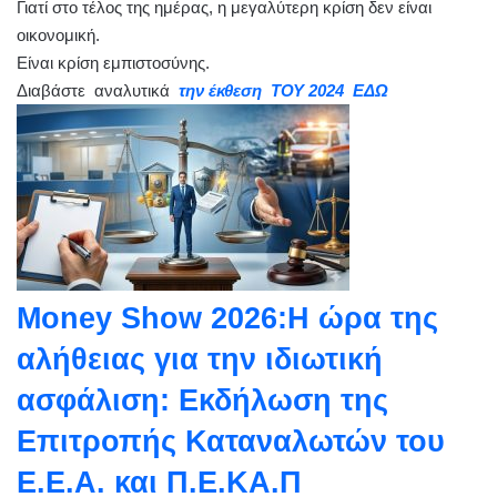
Γιατί στο τέλος της ημέρας, η μεγαλύτερη κρίση δεν είναι
οικονομική.
Είναι κρίση εμπιστοσύνης.
Διαβάστε αναλυτικά
την έκθεση ΤΟΥ 2024 ΕΔΩ
Money Show 2026:Η ώρα της
αλήθειας για την ιδιωτική
ασφάλιση: Εκδήλωση της
Επιτροπής Καταναλωτών του
Ε.Ε.Α. και Π.Ε.ΚΑ.Π