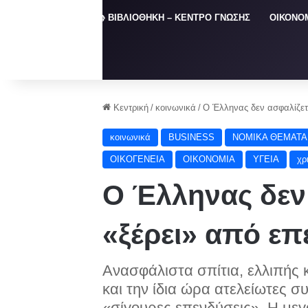
ΑΡΧΙΚΗ
📚 ΒΙΒΛΙΟΘΗΚΗ – ΚΕΝΤΡΟ ΓΝΩΣΗΣ
ΟΙΚΟΝΟ
Κεντρική
/
κοινωνικά
/
Ο Έλληνας δεν ασφαλίζετ
κοινωνικά
BUSINESS
NOMIKA ΘΕΜΑΤΑ
ΟΙΚΟΓΕΝΕΙΑ
ΟΙΚΟΝΟΜΙΑ
ΥΓΕΙΑ
χρ
Ο Έλληνας δεν
«ξέρει» από επ
Ανασφάλιστα σπίτια, ελλιπής 
και την ίδια ώρα ατελείωτες συ
«σίγουρες επενδύσεις». Η μεγ