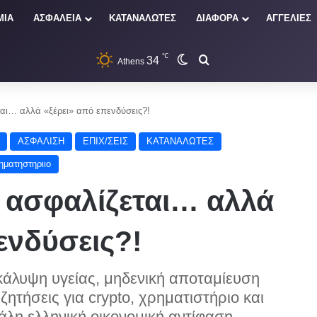
ΜΙΑ
ΑΣΦΑΛΕΙΑ
ΚΑΤΑΝΑΛΩΤΕΣ
ΔΙΑΦΟΡΑ
ΑΓΓΕΛΙΕΣ
℃
34
Switch skin
Αναζήτηση
Athens
αι… αλλά «ξέρει» από επενδύσεις?!
ΑΣΦΑΛΙΣΗ
ΕΠΙΧ/ΣΕΙΣ
ΚΑΤΑΝΑΛΩΤΕΣ
ηματηστηριιο
 ασφαλίζεται… αλλά
ενδύσεις?!
κάλυψη υγείας, μηδενική αποταμίευση
ζητήσεις για crypto, χρηματιστήριο και
άλη ελληνική οικονομική αντίφαση