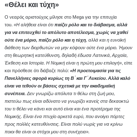
«Θέλει και τύχη»
Ο νεαρός αριστούχος μίλησε στο Mega για την επιτυχία
του.
«Η αλήθεια είναι ότι
παίζει ρόλο και το διάβασμα, αλλά
για να επιτευχθεί το απόλυτο αποτέλεσμα, χωρίς να χαθεί
ούτε ένα μόριο, παίζει ρόλο και η τύχη
, αλλά και η ευνοϊκή
διάθεση των διορθωτών να μην κόψουν ούτε ένα μόριο. Ήμουν
στη θεωρητική κατεύθυνση, δηλαδή έδωσα Λατινικά, Αρχαία,
Έκθεση και Ιστορία. Η Νομική είναι η πρώτη μου επιλογή»
, είπε
και πρόσθεσε ότι διάβαζε πολύ:
«Η προετοιμασία για τις
Πανελλήνιες αφορά κυρίως τη Β ́ και Γ ́ Λυκείου. Αλλά καλό
είναι να τεθούν οι βάσεις σχετικά με την ακαδημαϊκή
συνέπεια.
Δεν γνωρίζω απόλυτα τι θέλω στη ζωή μου,
πιστεύω πως είναι αδύνατο να γνωρίζει κανείς στα δεκαοκτώ
του τι θέλει να κάνει και αυτό είναι και ένα προτέρημα της
Νομικής. Είναι ένα πτυχίο αρκετά ευρύ, που ανοίγει πόρτες
προς πολλές κατευθύνσεις. Είναι πολύ νωρίς για να κρίνω
ποιοι θα είναι οι στόχοι μου στη συνέχεια».