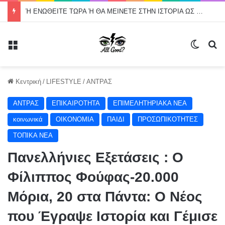
Ή ΕΝΩΘΕΙΤΕ ΤΩΡΑ Ή ΘΑ ΜΕΙΝΕΤΕ ΣΤΗΝ ΙΣΤΟΡΙΑ ΩΣ ΟΙ ΔΙΟΙΚΗΣΕΙΣ ΠΟΥ ΑΦΗΣΑΝ ΤΗ ΔΙΑΜΕΣΟΛΑΒΗΣΗ ΝΑ ΑΠΑΞΙΩΘΕΙ
Μενού
Switch
Α
Κεντρική
/
LIFESTYLE
/
ΑΝΤΡΑΣ
ΑΝΤΡΑΣ
ΕΠΙΚΑΙΡΟΤΗΤΑ
ΕΠΙΜΕΛΗΤΗΡΙΑΚΑ ΝΕΑ
κοινωνικά
ΟΙΚΟΝΟΜΙΑ
ΠΑΙΔΙ
ΠΡΟΣΩΠΙΚΟΤΗΤΕΣ
ΤΟΠΙΚΑ ΝΕΑ
Πανελλήνιες Εξετάσεις : Ο
Φίλιππος Φούφας-20.000
Μόρια, 20 στα Πάντα: Ο Νέος
που Έγραψε Ιστορία και Γέμισε