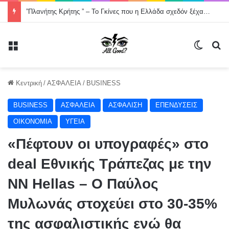
”Πλανήτης Κρήτης ” – Το Γκίνες που η Ελλάδα σχεδόν ξέχασε -Χορός στον οδικό άξονα της Κρήτης, Χανιά- Άγιος Νικόλαος μήκους 200000 μέτρων .
Μενού
Switch
Α
Κεντρική
/
ΑΣΦΑΛΕΙΑ
/
BUSINESS
BUSINESS
ΑΣΦΑΛΕΙΑ
ΑΣΦΑΛΙΣΗ
ΕΠΕΝΔΥΣΕΙΣ
ΟΙΚΟΝΟΜΙΑ
ΥΓΕΙΑ
«Πέφτουν οι υπογραφές» στο
deal Εθνικής Τράπεζας με την
ΝΝ Hellas – Ο Παύλος
Μυλωνάς στοχεύει στο 30-35%
της ασφαλιστικής ενώ θα