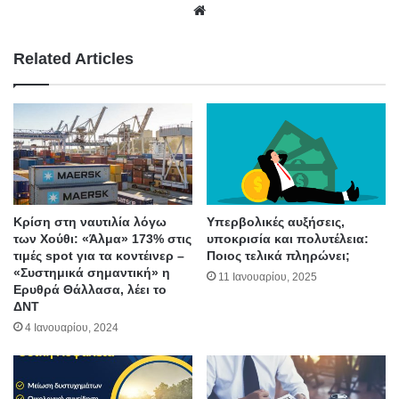
We
bsit
e
Related Articles
Κρίση στη ναυτιλία λόγω
Υπερβολικές αυξήσεις,
των Χούθι: «Άλμα» 173% στις
υποκρισία και πολυτέλεια:
τιμές spot για τα κοντέινερ –
Ποιος τελικά πληρώνει;
«Συστημικά σημαντική» η
11 Ιανουαρίου, 2025
Ερυθρά Θάλλασα, λέει το
ΔΝΤ
4 Ιανουαρίου, 2024