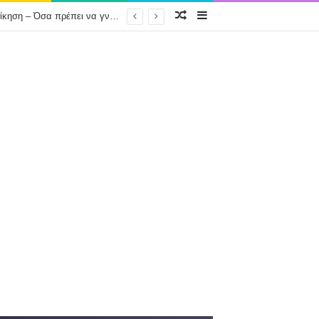
Τυχαίο Αρθρό
Sidebar
Συνήγορος του Πολίτη: Ο δωρεάν «σύμμαχος» κάθε πολίτη απέναντι στην κακοδιοίκηση – Όσα πρέπει να γνωρίζετε