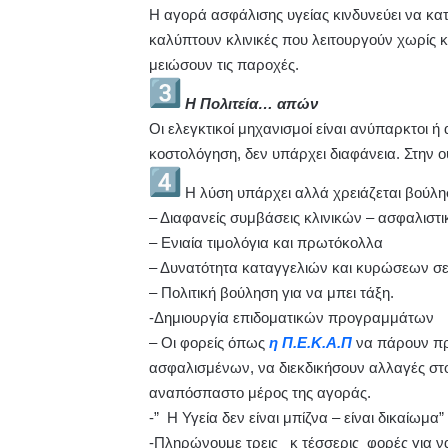
Η αγορά ασφάλισης υγείας κινδυνεύει να κατ
καλύπτουν κλινικές που λειτουργούν χωρίς
μειώσουν τις παροχές.
Η Πολιτεία… απών
Οι ελεγκτικοί μηχανισμοί είναι ανύπαρκτοι 
κοστολόγηση, δεν υπάρχει διαφάνεια. Στην ουσ
Η λύση υπάρχει αλλά χρειάζεται βούλ
– Διαφανείς συμβάσεις κλινικών – ασφαλιστ
– Ενιαία τιμολόγια και πρωτόκολλα
– Δυνατότητα καταγγελιών και κυρώσεων σ
– Πολιτική βούληση για να μπει τάξη.
-Δημιουργία επιδοματικών προγραμμάτων
– Οι φορείς όπως
η Π.Ε.Κ.Α.Π
να πάρουν πρ
ασφαλισμένων, να διεκδικήσουν αλλαγές στο
αναπόσπαστο μέρος της αγοράς.
-” Η Υγεία δεν είναι μπίζνα – είναι δικαίωμα”
-Πληρώνουμε τρεις κ τέσσερις φορές για ν