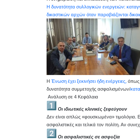
Η δυνατότητα συλλογικών ενεργειών: κατα
δικαστικών αρχών όταν παραβιάζονται δικ
Η
Ένωση έχει ξεκινήσει ήδη ενέργειες,
όπως
δυνατότητα συμμετοχής ασφαλισμένων/
κατ
Ανάλυση σε 4 Κεφάλαια
Οι ιδιωτικές κλινικές ξεφεύγουν
Δεν είναι απλώς «φουσκωμένα» τιμολόγια. Εί
ασφαλιστικές και τελικά τον πολίτη. Αν συνεχι
Οι ασφαλιστικές σε ασφυξία