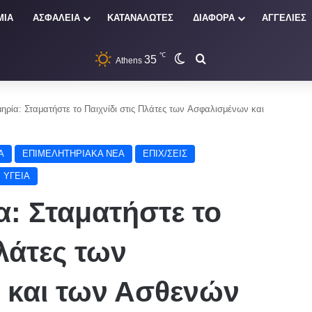
ΜΙΑ
ΑΣΦΑΛΕΙΑ
ΚΑΤΑΝΑΛΩΤΕΣ
ΔΙΑΦΟΡΑ
ΑΓΓΕΛΙΕΣ
℃
35
Switch skin
Αναζήτηση
Athens
ηρία: Σταματήστε το Παιχνίδι στις Πλάτες των Aσφαλισμένων και
Α
ΕΠΙΜΕΛΗΤΗΡΙΑΚΑ ΝΕΑ
ΕΠΙΧ/ΣΕΙΣ
ΥΓΕΙΑ
α: Σταματήστε το
Πλάτες των
και των Ασθενών