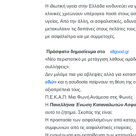
Η ιδιωτική υγεία στην Ελλάδα κινδυνεύει να γ
κλινικές χρεώνουν υπέρογκα ποσά στους ασφ
υγείας. Από την άλλη, οι ασφαλιστικές, αδ
μετακυλίουν τις δαπάνες στους πελάτες τους
με ασφάλιστρα και με συμμετοχές.
Πρόσφατο δημοσίευμα στο
allgood.gr
«Νέο περιστατικό με μετάγγιση λάθους ομάδ
συλλήψεις».
Δεν μιλάμε πια για αβλεψίες αλλά για κατασ
εδώ
» και η ασυδοσία παίρνουν τη θέση της ε
αξιοπρέπειά τους.
Π.Ε.Κ.Α.Π: Μια Φωνή Ανάμεσα στις Φωνές
Η
Πανελλήνια Ένωση Καταναλωτών Ασφαλι
αυτό το ζήτημα. Σκοπός της είναι:
Η προστασία των ασφαλισμένων από καταχρ
συμφωνιών από τις ασφαλιστικές εταιρείες.
Η ενημέρωση και εκπαίδευση των καταναλω