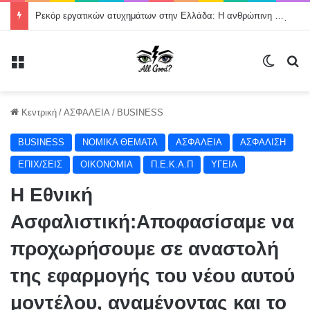
Ρεκόρ εργατικών ατυχημάτων στην Ελλάδα: Η ανθρώπινη ζωή δεν μπορεί να θεωρείται κόστος παραγωγής
Μενού
Switch
Α
Κεντρική
/
ΑΣΦΑΛΕΙΑ
/
BUSINESS
BUSINESS
NOMIKA ΘΕΜΑΤΑ
ΑΣΦΑΛΕΙΑ
ΑΣΦΑΛΙΣΗ
ΕΠΙΧ/ΣΕΙΣ
ΟΙΚΟΝΟΜΙΑ
Π.Ε.Κ.Α.Π
ΥΓΕΙΑ
Η Εθνική
Ασφαλιστική:Αποφασίσαμε να
προχωρήσουμε σε αναστολή
της εφαρμογής του νέου αυτού
μοντέλου, αναμένοντας και το