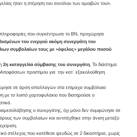
γγελίας ήταν η στέρηση του συνόλου των αμοιβών του».
 πληροφορίες που συγκέντρωσε το ΒΝ, προχώρησε
ισμένων του ενεργού ακόμη συνεργάτη του
βιων συμβολαίων τους με «όφελος» μεγάλου ποσού
 η
2η καταγγελία σύμβασης του συνεργάτη
. Το διάστημα
η Αποφάσεων προστίμου για την κατ΄ εξακολούθηση
οχώρησε σε άρση απαλλαγών στα επίμαχα συμβόλαια
η με το λοιπό χαρτοφυλάκιο που διατηρούσε ο
τικά.
διαμεσολάβησης ο συνεργάτης, όχι μόνο δεν συμφώνησε σε
 όρους των συμβολαίων και αντιτάχθηκε στην άνιση μεταξύ
χείριση.
ντικό στέλεχος που κατέθεσε ψευδώς σε 2 δικαστήρια, χωρίς