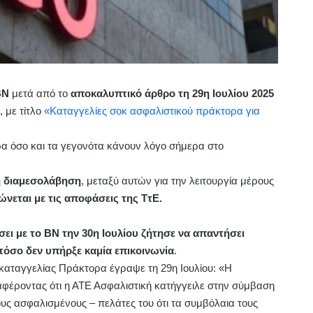
BN
μετά από το
αποκαλυπτικό άρθρο τη 29η Ιουλίου 2025
ς
, με τίτλο
«Καταγγελίες σοκ ασφαλιστικού πράκτορα για
α όσο και τα γεγονότα κάνουν λόγο σήμερα στο
 διαμεσολάβηση
, μεταξύ αυτών για την λειτουργία μέρους
νεται με τις αποφάσεις της ΤτΕ.
ει με το ΒΝ την 30η Ιουλίου ζήτησε να απαντήσει
τόσο δεν υπήρξε καμία επικοινωνία
.
καταγγελίας Πράκτορα έγραψε τη 29η Ιουλίου: «Η
φέροντας ότι η ΑΤΕ Ασφαλιστική κατήγγειλε στην σύμβαση
υς ασφαλισμένους – πελάτες του ότι τα συμβόλαια τους