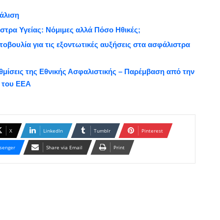
φάλιση
στρα Υγείας: Νόμιμες αλλά Πόσο Ηθικές;
βουλία για τις εξοντωτικές αυξήσεις στα ασφάλιστρα
υθμίσεις της Εθνικής Ασφαλιστικής – Παρέμβαση από την
 του ΕΕΑ
X
LinkedIn
Tumblr
Pinterest
senger
Share via Email
Print