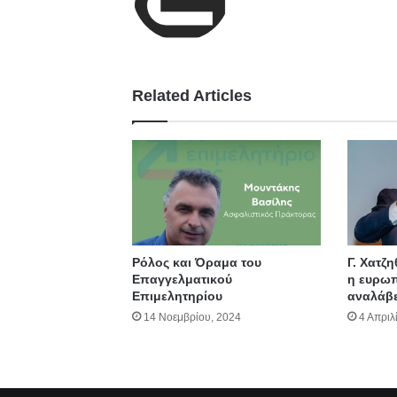
bsit
e
Related Articles
Ρόλος και Όραμα του
Γ. Χατζ
Επαγγελματικού
η ευρωπ
Επιμελητηρίου
αναλάβε
14 Νοεμβρίου, 2024
4 Απριλ