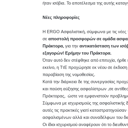
ήταν ισόβια. Το αποτέλεσμα της αυτής κατα
Νέες πληροφορίες
Η ERGO Ασφαλιστική, σύμφωνα με τις νέες
σε
αποστολή προσφορών σε ομάδα ασφαλ
Πράκτορα,
για την
αντικατάσταση των ισό
εξαγορών! Ερήμην του Πράκτορα.
Όταν αυτό δεν στέφθηκε από επιτυχία, ήρθε
εκείνο, η ΤτΕ προχώρησε εκ νέου σε έκδοσ
παραβίαση της νομοθεσίας.
Κατά την διάρκεια δε της συνεργασίας πρ
και παύση αύξησης ασφαλίστρων ,σε αντίθεσ
Πράκτορας, ώστε να εμφανιστούν προβλημα
Σύμφωνα με ισχυρισμούς της ασφαλιστικής 
αυτές τις πρακτικές γιατί καταστρατηγούσαν
ασφαλισμένων αλλά και συναδέλφων του δια
Οι ίδιοι ισχυρισμού αναφέρουν ότι το διευθυ