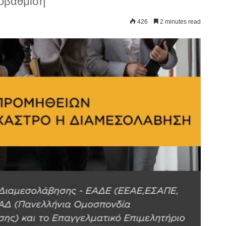
ποβάθμιση
426
2 minutes read