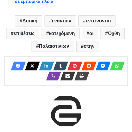
σε εμπορικά πλοία
Δυτική
εναντίον
εντείνονται
επιθέσεις
κατεχόμενη
οι
Όχθη
Παλαιστίνιων
στην