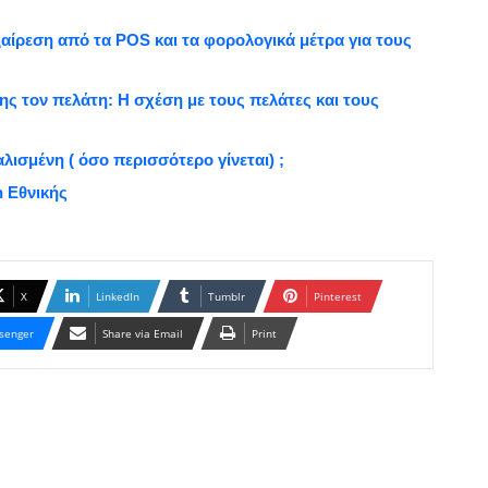
ξαίρεση από τα POS και τα φορολογικά μέτρα για τους
 της τον πελάτη: Η σχέση με τους πελάτες και τους
φαλισμένη ( όσο περισσότερο γίνεται) ;
h Εθνικής
X
LinkedIn
Tumblr
Pinterest
senger
Share via Email
Print