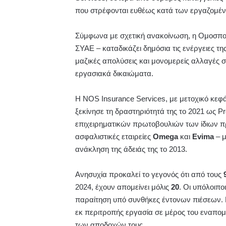
που στρέφονται ευθέως κατά των εργαζομέν
Σύμφωνα με σχετική ανακοίνωση, η Ομοσπο
ΣΥΑΕ – καταδικάζει δημόσια τις ενέργειες της
μαζικές απολύσεις και μονομερείς αλλαγές 
εργασιακά δικαιώματα.
Η NOS Insurance Services, με μετοχικό κεφάλ
ξεκίνησε τη δραστηριότητά της το 2021 ως P
επιχειρηματικών πρωτοβουλιών των ίδιων π
ασφαλιστικές εταιρείες
Omega
και
Evima
– μ
ανάκληση της άδειάς της το 2013.
Ανησυχία προκαλεί το γεγονός ότι από τους
2024, έχουν απομείνει μόλις
20
. Οι υπόλοιπ
παραίτηση υπό συνθήκες έντονων πιέσεων. Ε
εκ περιτροπής εργασία σε μέρος του εναπο
των αποδοχών τους.