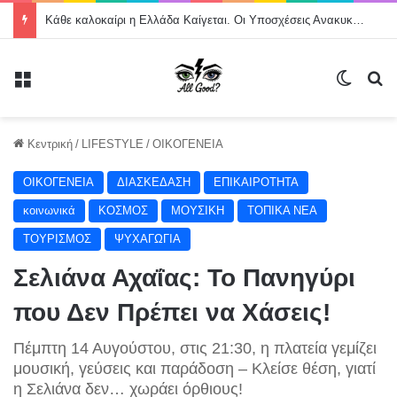
Κάθε καλοκαίρι η Ελλάδα Καίγεται. Οι Υποσχέσεις Ανακυκλώνονται. Οι Πληγές Μένουν.
Μενού
Switch
Α
Κεντρική
/
LIFESTYLE
/
ΟΙΚΟΓΕΝΕΙΑ
ΟΙΚΟΓΕΝΕΙΑ
ΔΙΑΣΚΕΔΑΣΗ
ΕΠΙΚΑΙΡΟΤΗΤΑ
κοινωνικά
ΚΟΣΜΟΣ
ΜΟΥΣΙΚΗ
ΤΟΠΙΚΑ ΝΕΑ
ΤΟΥΡΙΣΜΟΣ
ΨΥΧΑΓΩΓΙΑ
Σελιάνα Αχαΐας: Το Πανηγύρι
που Δεν Πρέπει να Χάσεις!
Πέμπτη 14 Αυγούστου, στις 21:30, η πλατεία γεμίζει
μουσική, γεύσεις και παράδοση – Κλείσε θέση, γιατί
η Σελιάνα δεν… χωράει όρθιους!