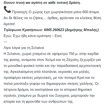
δίνουν πνοή και αγάπη σε κάθε τοπική δράση.
Προσοχή: Ο χώρος έχει χωρητικότητα μόνο 600 άτομα.
Αν δε θέλεις να το ζήσεις… όρθιος, φρόντισε να κλείσεις θέση
άμεσα!
Τηλέφωνο Κρατήσεων: 6945 260623 (Δημήτρης Μπαλής)
Εγώ; Έχω ήδη κάνει κράτηση – Εσύ;
—
Λίγα λόγια για τη Σελιάνα
Η Σελιάνα, χωριό χτισμένο σε υψόμετρο 750 μ. στην καρδιά
της φύσης, ανάμεσα στον Χελμό και τη Ζάχολη, ξεχωρίζει για
το μοναδικό φυσικό τοπίο και την παραδοσιακή αρχιτεκτονική
της. Αγκαλιασμένη από πλατάνια, κερασιές και μηλιές,
προσφέρει εικόνες μαγευτικές, με τον ποταμό Κριό και το
παλιό μονότοξο γεφύρι να δημιουργούν σκηνές γαλήνης. Οι
πέτρινοι δρόμοι, τα εκκλησάκια και το ιστορικό δημοτικό
σχολείο, χτισμένο με δωρεά του Συγγρού, μαρτυρούν την
ιστορία και τη φροντίδα των ανθρώπων της.