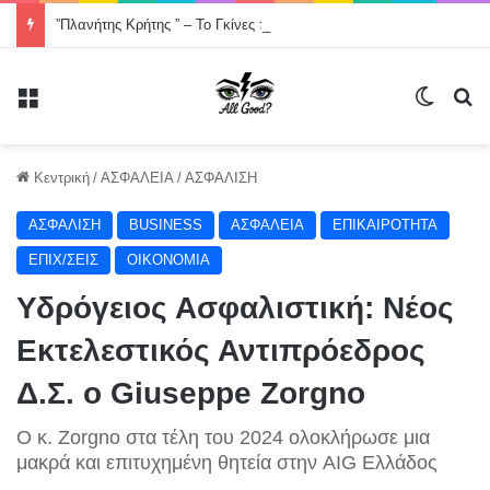
”Πλανήτης Κρήτης ” – Το Γκίνες που η Ελλάδα σχεδόν ξέχασε -Χορός στον οδικό άξονα της Κρήτης, Χανιά- Άγιος Νικόλαος μήκους 200000 μέτρων .
Μενού
Switch
Α
Κεντρική
/
ΑΣΦΑΛΕΙΑ
/
ΑΣΦΑΛΙΣΗ
ΑΣΦΑΛΙΣΗ
BUSINESS
ΑΣΦΑΛΕΙΑ
ΕΠΙΚΑΙΡΟΤΗΤΑ
ΕΠΙΧ/ΣΕΙΣ
ΟΙΚΟΝΟΜΙΑ
Υδρόγειος Ασφαλιστική: Νέος
Εκτελεστικός Αντιπρόεδρος
Δ.Σ. ο Giuseppe Zorgno
Ο κ. Zorgno στα τέλη του 2024 ολοκλήρωσε μια
μακρά και επιτυχημένη θητεία στην AIG Ελλάδος