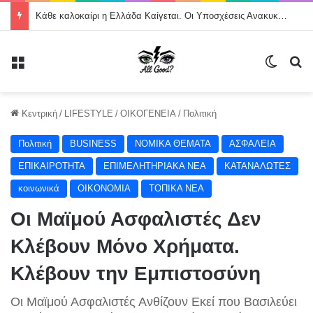
Κάθε καλοκαίρι η Ελλάδα Καίγεται. Οι Υποσχέσεις Ανακυκλώνονται. Οι Πληγές Μένουν.
Μενού
Switch
Α
Κεντρική
/
LIFESTYLE
/
ΟΙΚΟΓΕΝΕΙΑ
/
Πολιτική
Πολιτική
BUSINESS
NOMIKA ΘΕΜΑΤΑ
ΑΣΦΑΛΕΙΑ
ΕΠΙΚΑΙΡΟΤΗΤΑ
ΕΠΙΜΕΛΗΤΗΡΙΑΚΑ ΝΕΑ
ΚΑΤΑΝΑΛΩΤΕΣ
κοινωνικά
ΟΙΚΟΝΟΜΙΑ
ΤΟΠΙΚΑ ΝΕΑ
Οι Μαϊμού Ασφαλιστές Δεν
Κλέβουν Μόνο Χρήματα.
Κλέβουν την Εμπιστοσύνη
Οι Μαϊμού Ασφαλιστές Ανθίζουν Εκεί που Βασιλεύει