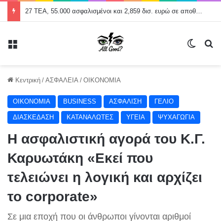
27 ΤΕΑ, 55.000 ασφαλισμένοι και 2,859 δισ. ευρώ σε αποθεματικά
Μενού
Switch
Α
Κεντρική
/
ΑΣΦΑΛΕΙΑ
/
ΟΙΚΟΝΟΜΙΑ
ΟΙΚΟΝΟΜΙΑ
BUSINESS
ΑΣΦΑΛΙΣΗ
ΓΕΛΙΟ
ΔΙΑΣΚΕΔΑΣΗ
ΚΑΤΑΝΑΛΩΤΕΣ
ΥΓΕΙΑ
ΨΥΧΑΓΩΓΙΑ
Η ασφαλιστική αγορά του Κ.Γ.
Καρυωτάκη «Εκεί που
τελειώνει η λογική και αρχίζει
το corporate»
Σε μια εποχή που οι άνθρωποι γίνονται αριθμοί