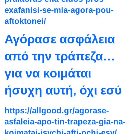
exafanisi-se-mia-
agora-pou-
aftoktonei/
Αγόρασε ασφάλεια
από την τράπεζα…
για να κοιμάται
ήσυχη αυτή, όχι εσύ
https://allgood.gr/agorase-
asfaleia-apo-tin-trapeza-gia-
na-
koimatai-isychi-afti-ochi-
esy/