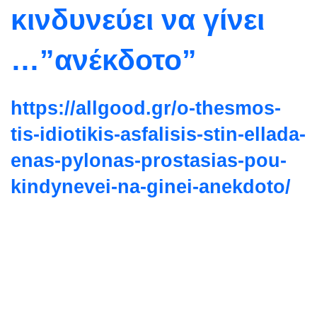
κινδυνεύει να γίνει
…”ανέκδοτο”
https://allgood.gr/o-thesmos-
tis-idiotikis-asfalisis-stin-
ellada-
enas-pylonas-
prostasias-pou-
kindynevei-na-
ginei-anekdoto/