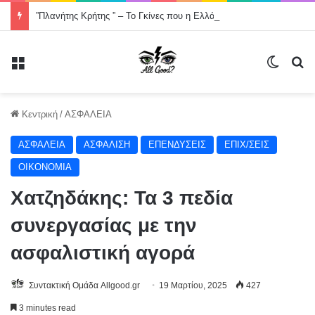
”Πλανήτης Κρήτης ” – Το Γκίνες που η Ελλάδα σχεδόν ξέχασε -Χορός στον οδικό άξονα της Κρήτης, Χανιά- Άγιος Νικόλαος μήκους 200000 μέτρων .
Μενού
Switch
Α
Κεντρική
/
ΑΣΦΑΛΕΙΑ
ΑΣΦΑΛΕΙΑ
ΑΣΦΑΛΙΣΗ
ΕΠΕΝΔΥΣΕΙΣ
ΕΠΙΧ/ΣΕΙΣ
ΟΙΚΟΝΟΜΙΑ
Χατζηδάκης: Τα 3 πεδία
συνεργασίας με την
ασφαλιστική αγορά
Συντακτική Ομάδα Allgood.gr
19 Μαρτίου, 2025
427
3 minutes read