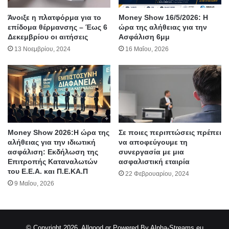
Άνοιξε η πλατφόρμα για το
Money Show 16/5/2026: Η
επίδομα θέρμανσης – Έως 6
ώρα της αλήθειας για την
Δεκεμβρίου οι αιτήσεις
Ασφάλιση 6μμ
13 Νοεμβρίου, 2024
16 Μαΐου, 2026
Money Show 2026:Η ώρα της
Σε ποιες περιπτώσεις πρέπει
αλήθειας για την ιδιωτική
να αποφεύγουμε τη
ασφάλιση: Εκδήλωση της
συνεργασία με μια
Επιτροπής Καταναλωτών
ασφαλιστική εταιρία
του Ε.Ε.Α. και Π.Ε.ΚΑ.Π
22 Φεβρουαρίου, 2024
9 Μαΐου, 2026
© Copyright 2026, Allgood.gr
Powered By Alpha-Streams.eu