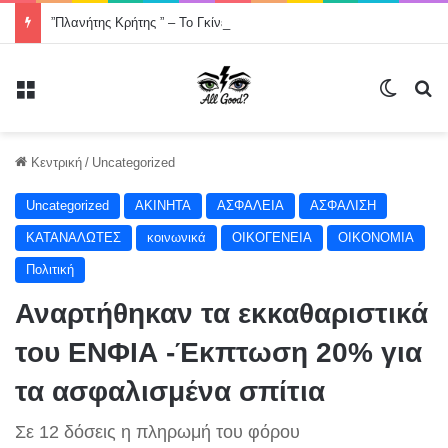
”Πλανήτης Κρήτης ” – Το Γκίνες που η Ελλάδα σχεδόν ξέχασε -Χορός στον οδικό άξονα της Κρήτης, Χανιά- Άγιος Νικόλαος μήκους 200000 μέτρων .
Μενού
Switch
Α
Κεντρική
/
Uncategorized
Uncategorized
ΑΚΙΝΗΤΑ
ΑΣΦΑΛΕΙΑ
ΑΣΦΑΛΙΣΗ
ΚΑΤΑΝΑΛΩΤΕΣ
κοινωνικά
ΟΙΚΟΓΕΝΕΙΑ
ΟΙΚΟΝΟΜΙΑ
Πολιτική
Αναρτήθηκαν τα εκκαθαριστικά
του ΕΝΦΙΑ -Έκπτωση 20% για
τα ασφαλισμένα σπίτια
Σε 12 δόσεις η πληρωμή του φόρου