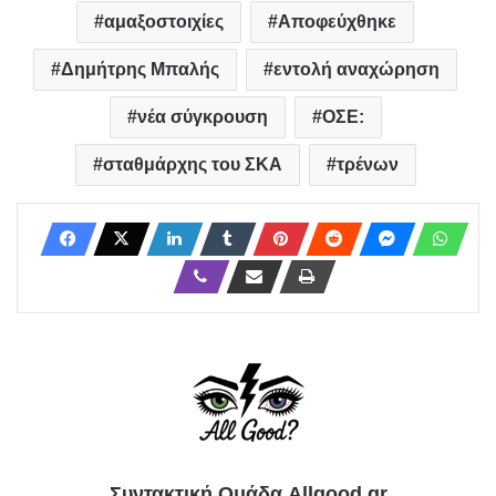
αμαξοστοιχίες
Αποφεύχθηκε
Δημήτρης Μπαλής
εντολή αναχώρηση
νέα σύγκρουση
ΟΣΕ:
σταθμάρχης του ΣΚΑ
τρένων
Συντακτική Ομάδα Allgood.gr