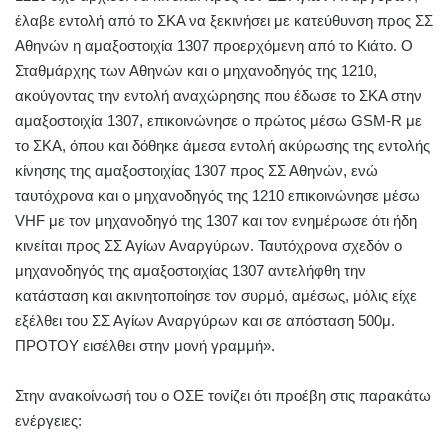
έλαβε εντολή από το ΣΚΑ να ξεκινήσει με κατεύθυνση προς ΣΣ
Αθηνών η αμαξοστοιχία 1307 προερχόμενη από το Κιάτο. Ο
Σταθμάρχης των Αθηνών και ο μηχανοδηγός της 1210,
ακούγοντας την εντολή αναχώρησης που έδωσε το ΣΚΑ στην
αμαξοστοιχία 1307, επικοινώνησε ο πρώτος μέσω GSM-R με
το ΣΚΑ, όπου και δόθηκε άμεσα εντολή ακύρωσης της εντολής
κίνησης της αμαξοστοιχίας 1307 προς ΣΣ Αθηνών, ενώ
ταυτόχρονα και ο μηχανοδηγός της 1210 επικοινώνησε μέσω
VHF με τον μηχανοδηγό της 1307 και τον ενημέρωσε ότι ήδη
κινείται προς ΣΣ Αγίων Αναργύρων. Ταυτόχρονα σχεδόν ο
μηχανοδηγός της αμαξοστοιχίας 1307 αντελήφθη την
κατάσταση και ακινητοποίησε τον συρμό, αμέσως, μόλις είχε
εξέλθει του ΣΣ Αγίων Αναργύρων και σε απόσταση 500μ.
ΠΡOTOY εισέλθει στην μονή γραμμή».
Στην ανακοίνωσή του ο ΟΣΕ τονίζει ότι προέβη στις παρακάτω
ενέργειες: