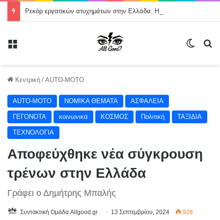
Ρεκόρ εργατικών ατυχημάτων στην Ελλάδα: Η ανθρώπινη ζωή δεν μπορεί να θεωρείται κόστος παραγωγής
Μενού
Switch
Α
Κεντρική
/
AUTO-MOTO
AUTO-MOTO
NOMIKA ΘΕΜΑΤΑ
ΑΣΦΑΛΕΙΑ
ΓΕΓΟΝΟΤΑ
κοινωνικά
ΚΟΣΜΟΣ
Πολιτική
ΤΑΞΙΔΙΑ
ΤΕΧΝΟΛΟΓΙΑ
Αποφεύχθηκε νέα σύγκρουση
τρένων στην Ελλάδα
Γράφει ο Δημήτρης Μπαλής
Συντακτική Ομάδα Allgood.gr
13 Σεπτεμβρίου, 2024
928