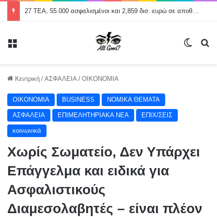
27 ΤΕΑ, 55.000 ασφαλισμένοι και 2,859 δισ. ευρώ σε αποθεματικά
Μενού
Switch
Α
Κεντρική
/
ΑΣΦΑΛΕΙΑ
/
ΟΙΚΟΝΟΜΙΑ
ΟΙΚΟΝΟΜΙΑ
BUSINESS
NOMIKA ΘΕΜΑΤΑ
ΑΣΦΑΛΕΙΑ
ΕΠΙΜΕΛΗΤΗΡΙΑΚΑ ΝΕΑ
ΕΠΙΧ/ΣΕΙΣ
κοινωνικά
Χωρίς Σωματείο, Δεν Υπάρχει
Επάγγελμα και ειδικά για
Ασφαλιστικούς
Διαμεσολαβητές – είναι πλέον