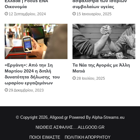
Ελλάδα | Focus ENA
ασφάλιστρα των ισοβίων
Oικονομία
συμβολαίων υγείας
12 Σεπτεμβρίου, 2024
15 Ιανουαρίου, 2025
«Εργάνη»: Από την 1η
Τα Νέα της Αγοράς με Άλλη
Μαρτίου 2024 η διπλή
Ματιά
δυνατότητα δήλωσης του
28 Ιουλίου, 2025
ωραρίου εργαζομένων
29 Δεκεμβρίου, 2023
© Copyright 2026, Allgood.gr
Powered By Alpha-Streams.eu
ΝΙΩΘΕΙΣ ΑΣΦΑΛΗΣ....ALLGOOD.GR
ΠΟΙΟΙ ΕΙΜΑΣΤΕ
ΠΟΛΙΤΙΚΗ ΑΠΟΡΡΗΤΟΥ