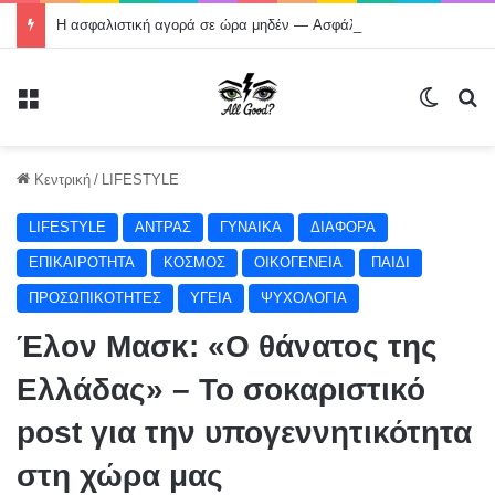
Η ασφαλιστική αγορά σε ώρα μηδέν — Aσφάλιση χωρίς εμπιστοσύνη; Tέλος!
Μενού
Switch
Α
Κεντρική
/
LIFESTYLE
LIFESTYLE
ΑΝΤΡΑΣ
ΓΥΝΑΙΚΑ
ΔΙΑΦΟΡΑ
ΕΠΙΚΑΙΡΟΤΗΤΑ
ΚΟΣΜΟΣ
ΟΙΚΟΓΕΝΕΙΑ
ΠΑΙΔΙ
ΠΡΟΣΩΠΙΚΟΤΗΤΕΣ
ΥΓΕΙΑ
ΨΥΧΟΛΟΓΙΑ
Έλον Μασκ: «Ο θάνατος της
Ελλάδας» – Το σοκαριστικό
post για την υπογεννητικότητα
στη χώρα μας