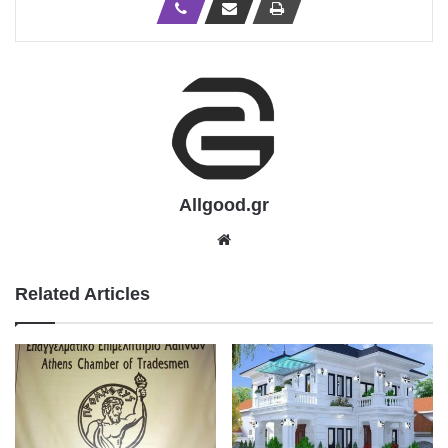
Allgood.gr
We
bsit
e
Related Articles