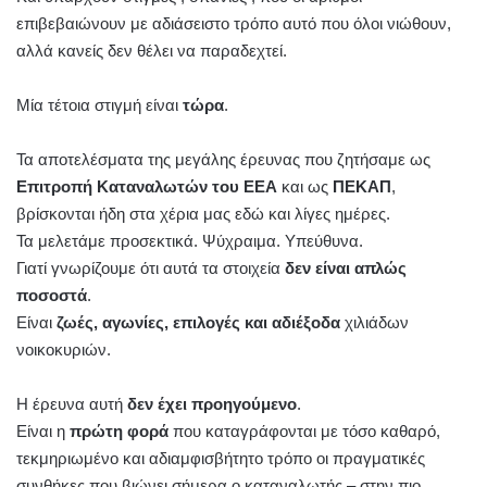
επιβεβαιώνουν με αδιάσειστο τρόπο αυτό που όλοι νιώθουν,
αλλά κανείς δεν θέλει να παραδεχτεί.
Μία τέτοια στιγμή είναι
τώρα
.
Τα αποτελέσματα της μεγάλης έρευνας που ζητήσαμε ως
Επιτροπή Καταναλωτών του ΕΕΑ
και ως
ΠΕΚΑΠ
,
βρίσκονται ήδη στα χέρια μας εδώ και λίγες ημέρες.
Τα μελετάμε προσεκτικά. Ψύχραιμα. Υπεύθυνα.
Γιατί γνωρίζουμε ότι αυτά τα στοιχεία
δεν είναι απλώς
ποσοστά
.
Είναι
ζωές, αγωνίες, επιλογές και αδιέξοδα
χιλιάδων
νοικοκυριών.
Η έρευνα αυτή
δεν έχει προηγούμενο
.
Είναι η
πρώτη φορά
που καταγράφονται με τόσο καθαρό,
τεκμηριωμένο και αδιαμφισβήτητο τρόπο οι πραγματικές
συνθήκες που βιώνει σήμερα ο καταναλωτής – στην πιο