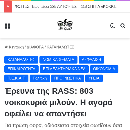
ΦΩΤΙΈΣ: Έως τώρα 325 ΑΥΤΟΨΙΕΣ – 118 ΣΠΙΤΙΑ «ΚΟΚΚΙΝΑ»
Μενού
Switch
Α
Κεντρική
/
ΔΙΑΦΟΡΑ
/
ΚΑΤΑΝΑΛΩΤΕΣ
ΚΑΤΑΝΑΛΩΤΕΣ
NOMIKA ΘΕΜΑΤΑ
ΑΣΦΑΛΙΣΗ
ΕΠΙΚΑΙΡΟΤΗΤΑ
ΕΠΙΜΕΛΗΤΗΡΙΑΚΑ ΝΕΑ
ΟΙΚΟΝΟΜΙΑ
Π.Ε.Κ.Α.Π
Πολιτική
ΠΡΟΓΝΩΣΤΙΚΑ
ΥΓΕΙΑ
Έρευνα της RASS: 803
νοικοκυριά μιλούν. Η αγορά
οφείλει να απαντήσει
Για πρώτη φορά, αδιάσειστα στοιχεία φωτίζουν όσα