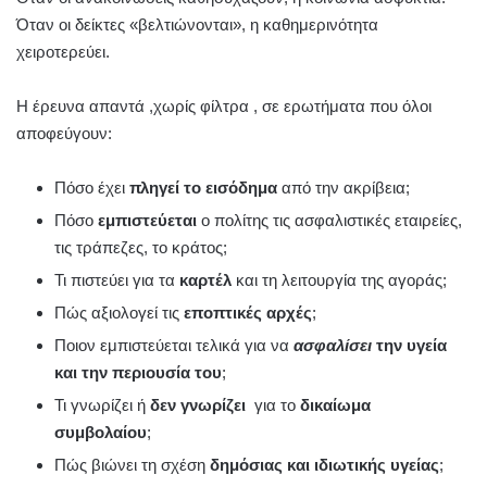
Όταν οι δείκτες «βελτιώνονται», η καθημερινότητα
χειροτερεύει.
Η έρευνα απαντά ,χωρίς φίλτρα , σε ερωτήματα που όλοι
αποφεύγουν:
Πόσο έχει
πληγεί το εισόδημα
από την ακρίβεια;
Πόσο
εμπιστεύεται
ο πολίτης τις ασφαλιστικές εταιρείες,
τις τράπεζες, το κράτος;
Τι πιστεύει για τα
καρτέλ
και τη λειτουργία της αγοράς;
Πώς αξιολογεί τις
εποπτικές αρχές
;
Ποιον εμπιστεύεται τελικά για να
ασφαλίσει
την υγεία
και την περιουσία του
;
Τι γνωρίζει ή
δεν γνωρίζει
για το
δικαίωμα
συμβολαίου
;
Πώς βιώνει τη σχέση
δημόσιας και ιδιωτικής υγείας
;