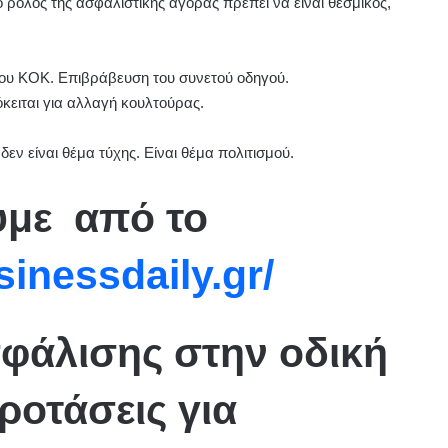
ο ρόλος της ασφαλιστικής αγοράς πρέπει να είναι θεσμικός,
ου ΚΟΚ. Επιβράβευση του συνετού οδηγού.
όκειται για αλλαγή κουλτούρας.
 δεν είναι θέμα τύχης. Είναι θέμα πολιτισμού.
υμε από το
inessdaily.gr/
σφάλισης στην οδική
ροτάσεις για