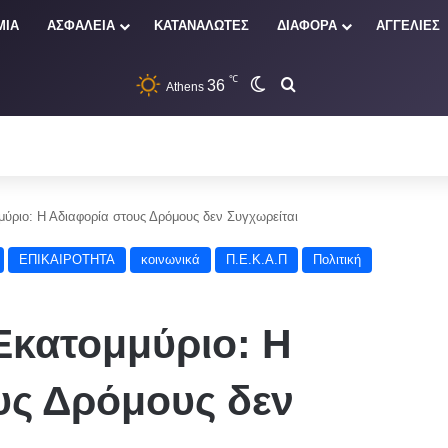
ΜΙΑ
ΑΣΦΑΛΕΙΑ
ΚΑΤΑΝΑΛΩΤΕΣ
ΔΙΑΦΟΡΑ
ΑΓΓΕΛΙΕΣ
℃
36
Switch skin
Αναζήτηση
Athens
μύριο: Η Αδιαφορία στους Δρόμους δεν Συγχωρείται
ΕΠΙΚΑΙΡΟΤΗΤΑ
κοινωνικά
Π.Ε.Κ.Α.Π
Πολιτική
Εκατομμύριο: Η
υς Δρόμους δεν