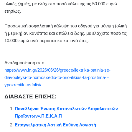
υλικές ζημιές, με ελάχιστο ποσό κάλυψης τις 50.000 ευρώ
ετησίως.
Προσωπική ασφαλιστική κάλυψη του οδηγού για μόνιμη (ολική
ή μερική) ανικανότητα και απώλεια ζωής, με ελάχιστο ποσό τις
10.000 ευρώ ανά περιστατικό και ανά έτος.
Αναδημοσίευση απο :
https://www.in.gr/2026/06/26/greece/ilektrika-patinia-se-
diavouleysi-to-nomosxedio-to-orio-ilikias-ta-prostima-i-
ypoxreotiki-asfalisi/
ΔΙΑΒΑΣΤΕ ΕΠΙΣΗΣ:
Πανελλήνια Ένωση Καταναλωτών Ασφαλιστικών
Προϊόντων».Π.Ε.Κ.Α.Π
Επαγγελματική Αστική Ευθύνη Λογιστή