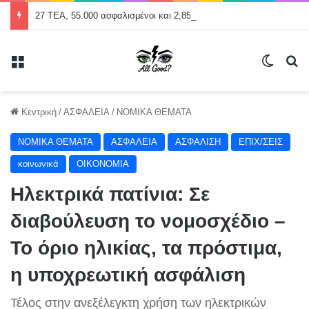
27 ΤΕΑ, 55.000 ασφαλισμένοι και 2,859 δισ. ευρώ σε αποθεματικά
Μενού
Switch
Α
Κεντρική
/
ΑΣΦΑΛΕΙΑ
/
NOMIKA ΘΕΜΑΤΑ
NOMIKA ΘΕΜΑΤΑ
ΑΣΦΑΛΕΙΑ
ΑΣΦΑΛΙΣΗ
ΕΠΙΧ/ΣΕΙΣ
κοινωνικά
ΟΙΚΟΝΟΜΙΑ
Ηλεκτρικά πατίνια: Σε
διαβούλευση το νομοσχέδιο –
Το όριο ηλικίας, τα πρόστιμα,
η υποχρεωτική ασφάλιση
Τέλος στην ανεξέλεγκτη χρήση των ηλεκτρικών