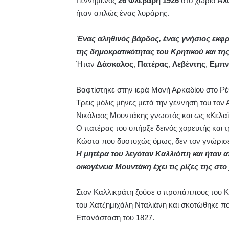
Γεννημένος
26 Φλεβάρη 1926
στο χωριό
Αλ
ήταν απλώς ένας λυράρης.
Ένας αληθινός βάρδος, ένας γνήσιος εκφρα
της δημοκρατικότητας του Κρητικού και τ
Ήταν
Δάσκαλος
,
Πατέρας
,
Λεβέντης
,
Εμπν
Βαφτίστηκε στην ιερά Μονή Αρκαδίου στο Ρ
Τρεις μόλις μήνες μετά την γέννησή του τον 
Νικόλαος Μουντάκης γνωστός και ως «Κελαϊ
Ο πατέρας του υπήρξε δεινός χορευτής και τ
Κώστα που δυστυχώς όμως, δεν τον γνώρισε
Η μητέρα του λεγόταν Καλλιόπη και ήταν α
οικογένεια Μουντάκη έχει τις ρίζες της σ
Στον Καλλικράτη ζούσε ο προπάππους του
του Χατζημιχάλη Νταλιάνη και σκοτώθηκε 
Επανάσταση του 1827.