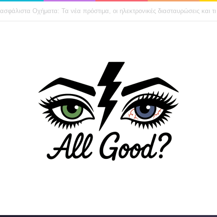
lianz Ελλάδος: Νέος διευθύνων σύμβουλος ο Ερσίν Πακ