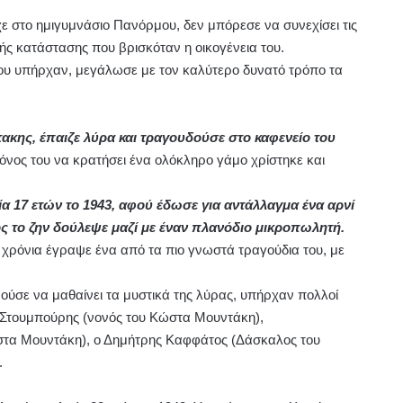
χε στο ημιγυμνάσιο Πανόρμου, δεν μπόρεσε να συνεχίσει τις
κής κατάστασης που βρισκόταν η οικογένεια του.
υ υπήρχαν, μεγάλωσε με τον καλύτερο δυνατό τρόπο τα
τακης, έπαιζε λύρα και τραγουδούσε στο καφενείο του
νος του να κρατήσει ένα ολόκληρο γάμο χρίστηκε και
α 17 ετών το 1943, αφού έδωσε για αντάλλαγμα ένα αρνί
ρος το ζην δούλεψε μαζί με έναν πλανόδιο μικροπωλητή.
 χρόνια έγραψε ένα από τα πιο γνωστά τραγούδια του, με
νούσε να μαθαίνει τα μυστικά της λύρας, υπήρχαν πολλοί
ο Στουμπούρης (νονός του Κώστα Μουντάκη),
στα Μουντάκη), ο Δημήτρης Καφφάτος (Δάσκαλος του
.