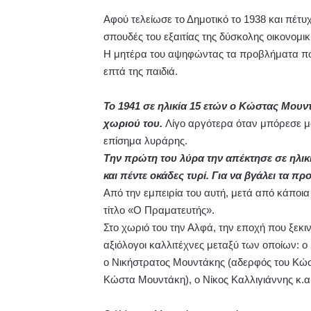
Αφού τελείωσε το Δημοτικό το 1938 και πέτυ
σπουδές του εξαιτίας της δύσκολης οικονομι
Η μητέρα του αψηφώντας τα προβλήματα πο
επτά της παιδιά.
Το 1941 σε ηλικία 15 ετών ο Κώστας Μουν
χωριού του.
Λίγο αργότερα όταν μπόρεσε μό
επίσημα λυράρης.
Την πρώτη του λύρα την απέκτησε σε ηλικί
και πέντε οκάδες τυρί. Για να βγάλει τα π
Από την εμπειρία του αυτή, μετά από κάποια
τίτλο «Ο Πραματευτής».
Στο χωριό του την Αλφά, την εποχή που ξεκι
αξιόλογοι καλλιτέχνες μεταξύ των οποίων: 
ο Νικήστρατος Μουντάκης (αδερφός του Κώ
Κώστα Μουντάκη), ο Νίκος Καλλιγιάννης κ.α