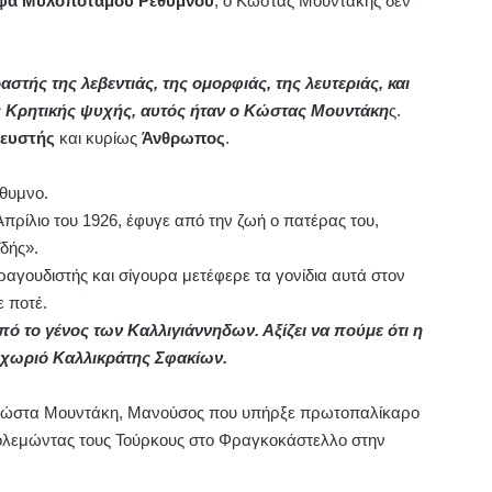
φά Μυλοποτάμου Ρεθύμνου
, ο Κώστας Μουντάκης δεν
στής της λεβεντιάς, της ομορφιάς, της λευτεριάς, και
ης Κρητικής ψυχής, αυτός ήταν ο Κώστας Μουντάκη
ς.
ευστής
και κυρίως
Άνθρωπος
.
έθυμνο.
Απρίλιο του 1926, έφυγε από την ζωή ο πατέρας του,
δής».
ραγουδιστής και σίγουρα μετέφερε τα γονίδια αυτά στον
 ποτέ.
πό το γένος των Καλλιγιάννηδων. Αξίζει να πούμε ότι η
το χωριό Καλλικράτης Σφακίων.
 Κώστα Μουντάκη, Μανούσος που υπήρξε πρωτοπαλίκαρο
πολεμώντας τους Τούρκους στο Φραγκοκάστελλο στην