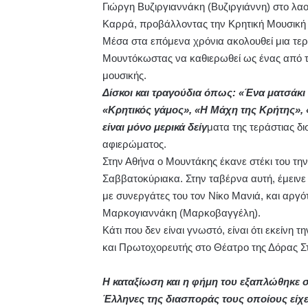
Γιώργη Βυζιργιαννάκη (Βυζιργιάννη) στο λ
Καρρά, προβάλλοντας την Κρητική Μουσική 
Μέσα στα επόμενα χρόνια ακολουθεί μια τε
Μουντόκωστας να καθιερωθεί ως ένας από 
μουσικής.
Δίσκοι και τραγούδια όπως: «Ένα ματσάκι
«Κρητικός γάμος», «Η Μάχη της Κρήτης», 
είναι μόνο μερικά δείγ
ματα της τεράστιας δ
αφιερώματος.
Στην Αθήνα ο Μουντάκης έκανε στέκι του την
Σαββατοκύριακα. Στην ταβέρνα αυτή, έμεινε
με συνεργάτες του τον Νίκο Μανιά, και αργό
Μαρκογιαννάκη (Μαρκοβαγγέλη).
Κάτι που δεν είναι γνωστό, είναι ότι εκείν
και Πρωτοχορευτής στο Θέατρο της Δόρας Σ
Η καταξίωση και η φήμη του εξαπλώθηκε σε
Έλληνες της διασποράς τους οποίους είχε