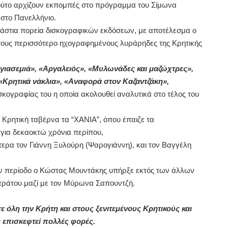
αούτο αρχίζουν εκπομπές στο πρόγραμμα του Σίμωνα
στο Πανελλήνιο.
ράστια πορεία δισκογραφικών εκδόσεων, με αποτέλεσμα ο
τους περισσότερο ηχογραφημένους λυράρηδες της Κρητικής
 γιασεμιά», «Αργαλειός», «Μυλωνάδες και μαζώχτρες»,
«Κρητικά νάκλια», «Αναφορά στον Καζαντζάκη»,
ισκογραφίας του η οποία ακολουθεί αναλυτικά στο τέλος του
 Κρητική ταβέρνα τα “ΧΑΝΙΑ”, όπου έπαιζε τα
 για δεκαοκτώ χρόνια περίπου,
τερα τον Γιάννη Ξυλούρη (Ψαρογιάννη), και τον Βαγγέλη
η την περίοδο ο Κώστας Μουντάκης υπήρξε εκτός των άλλων
τράτου μαζί με τον Μύρωνα Σαπουντζή.
 όλη την Κρήτη και στους ξενιτεμένους Κρητικούς και
 επισκεφτεί πολλές φορές.