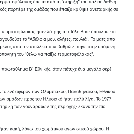
ι τερματοφύλακας έπειτα από
τη “στήριξη”
του παλιού διεθνή
κός π
ορτιέρε
της ομάδας
που έπαιζε
κρίθηκε ανεπαρκής
σε
κός τερματοφύλακας ήταν λάτρης του Τόλη Βοσκόπουλου και
γουδούσε το “Αδέλφια μου, αλήτες, πουλιά”. Το ματς από
λημένος από την απώλεια των βαθμών- πήγε στην επόμενη
ροπονητή του “θέλω να παίξω τερματοφύλακας”.
το πρωτάθλημα Β΄ Εθνικής, όταν πέτυχε ένα μεγάλο σερί
ε το ενδιαφέρον των Ολυμπιακού, Παναθηναϊκού, Εθνικού
των ομάδων προς τον Ηλυσιακό ήταν πολύ λίγα. Το 1977
στήριξη των γουναράδων της περιοχής- έκανε την πιο
 ήταν κακή, λόγω του χωμάτινου αγωνιστικού χώρου. Η