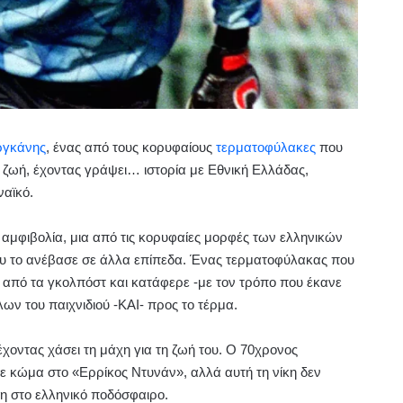
ργκάνης
, ένας από τους κορυφαίους
τερματοφύλακες
που
 ζωή, έχοντας γράψει… ιστορία με Εθνική Ελλάδας,
ναϊκό.
 αμφιβολία, μια από τις κορυφαίες μορφές των ελληνικών
υ το ανέβασε σε άλλα επίπεδα. Ένας τερματοφύλακας που
 από τα γκολπόστ και κατάφερε -με τον τρόπο που έκανε
ων του παιχνιδιού -ΚΑΙ- προς το τέρμα.
έχοντας χάσει τη μάχη για τη ζωή του. Ο 70χρονος
 κώμα στο «Ερρίκος Ντυνάν», αλλά αυτή τη νίκη δεν
ψη στο ελληνικό ποδόσφαιρο.