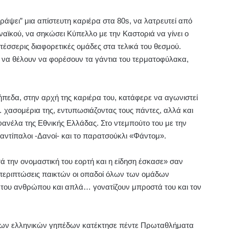
άψει” μια απίστευτη καριέρα στα 80s, να λατρευτεί από
αϊκού, να σηκώσει Κύπελλο με την Καστοριά να γίνει ο
έσσερις διαφορετικές ομάδες στα τελικά του θεσμού.
α να θέλουν να φορέσουν τα γάντια του τερματοφύλακα,
πεδα, στην αρχή της καριέρα του, κατάφερε να αγωνιστεί
χασομέρια της, εντυπωσιάζοντας τους πάντες, αλλά και
 φανέλα της Εθνικής Ελλάδας. Στο ντεμπούτο του με την
αντίπαλοι -Δανοί- και το παρατσούκλι «Φάντομ».
 την ονομαστική του εορτή και η είδηση έσκασε» σαν
 περιπτώσεις παικτών οι οπαδοί όλων των ομάδων
ο του ανθρώπου και απλά… γονατίζουν μπροστά του και τον
 των ελληνικών γηπέδων κατέκτησε πέντε Πρωταθλήματα