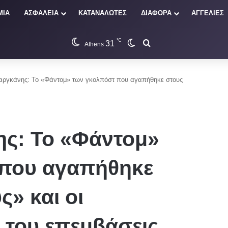
ΜΙΑ
ΑΣΦΑΛΕΙΑ
ΚΑΤΑΝΑΛΩΤΕΣ
ΔΙΑΦΟΡΑ
ΑΓΓΕΛΙΕΣ
℃
31
Switch skin
Αναζήτηση
Athens
αργκάνης: Το «Φάντομ» των γκολπόστ που αγαπήθηκε στους
ης: Το «Φάντομ»
 που αγαπήθηκε
ς» και οι
 του επεμβάσεις