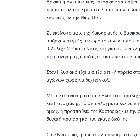
Αρχικά ήταν αμυντικός και άρχισε να παίζε
τερματοφύλακα Χρήστου Ρίμπα, όταν ο βασι
ένα ματς με την Νίαρ Ηστ.
Σε εκείνο το ματς της Καισαριανής, ο βασι
υπήρχαν στιγμές την ώρα του αγώνα που τρα
0-2 έληξε 2-2 και ο Νίκος Σαργκάνης -ενοχ
προπόνηση της ομάδας του και είπε στον π
Στον Ηλυσιακό είχε μια εξαιρετική πορεία σ
αγώνων χωρίς να δεχτεί γκολ.
Με την απόδοσή του στον Ηλυσιακό, τράβηξ
και Παναχαϊκής. Τα ανταλλάγματα εκείνων 
όμως, η προσπάθεια της Καστοριάς -με την 
δυνατή πρόταση και τον έκανε δικό της.
Στην Καστοριά, η πρώτη εντύπωση που είχε