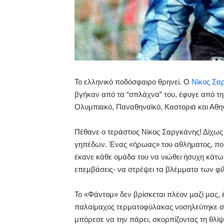
Το ελληνικό ποδόσφαιρο θρηνεί. Ο
Νίκος Σα
βγήκαν από τα “σπλάχνα” του, έφυγε από τη
Ολυμπιακό, Παναθηναϊκό, Καστοριά και Αθη
Πέθανε ο τεράστιος Νίκος Σαργκάνης! Δίχως
γηπέδων. Ένας «ήρωας» του αθλήματος, πο
έκανε
κάθε
ομάδα του να νιώθει ήσυχη κάτω
επεμβάσεις- να στρέψει τα βλέμματα των φίλ
Το «Φάντομ» δεν βρίσκεται πλέον μαζί μας, 
παλαίμαχος τερματοφύλακας νοσηλεύτηκε σε
μπόρεσε να την πάρει, σκορπίζοντας τη θλί