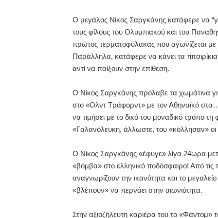
Ο μεγάλος Νίκος Σαργκάνης κατάφερε να “γρ
τους φίλους του Ολυμπιακού και του Παναθην
πρώτος τερματοφύλακας που αγωνίζεται με τ
Παράλληλα, κατάφερε να κάνει τα πιτσιρίκι
αντί να παίξουν στην επίθεση.
Ο Νίκος Σαργκάνης πρόλαβε τα χωμάτινα γή
στο «Ολντ Τράφορντ» με τον Αθηναϊκό στα… 
να τιμήσει με το δικό του μοναδικό τρόπο τη
«Γαλανόλευκη, άλλωστε, του «κόλλησαν» οι 
Ο Νίκος Σαργκάνης «έφυγε» λίγα 24ωρα μετά
«βόμβα» στο ελληνικό ποδόσφαιρο! Από τις
αναγνωρίζουν την ικανότητα και το μεγαλεί
«βλέπουν» να περνάει στην αιωνιότητα.
Στην αξιοζήλευτη καριέρα του το «Φάντομ»