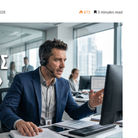
2026
873
3 minutes read