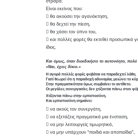
στραβά.
Είναι εκείνος που:
 θα ακούσει την αγανάκτηση,
 θα δεχτεί την πίεση,
 θα χάσει τον ύπνο του,
 και πολλές φορές θα εκτεθεί προσωπικά γ
ίδιος.
Και όμως, όταν διεκδικήσει το αυτονόητο, πολ
«Ναι, έχεις δίκιο.»
Η αγορά πολλές φορές φοβάται να παραδεχτεί λάθη.
Γιατί θεωρεί ότι η παραδοχή αδυναμίας μειώνει το κύρ
Στην πραγματικότητα όμως συμβαίνει το αντίθετο.
Οι μεγάλες συνεργασίες δεν χτίζονται πάνω στον φό
Χτίζονται πάνω στην εμπιστοσύνη.
Και εμπιστοσύνη σημαίνει:
 να ακούς τον συνεργάτη,
 να εξετάζεις πραγματικά μια ένσταση,
 να μην λειτουργείς τιμωρητικά,
 να μην υπάρχουν “παιδιά και αποπαίδια”,