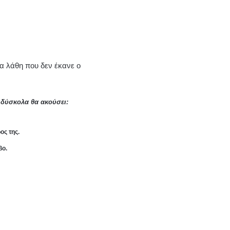
ια λάθη που δεν έκανε ο
ύ δύσκολα θα ακούσει:
ος της.
βο.