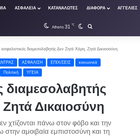
ΜΙΑ
ΑΣΦΑΛΕΙΑ
ΚΑΤΑΝΑΛΩΤΕΣ
ΔΙΑΦΟΡΑ
ΑΓΓΕΛΙΕΣ
℃
31
Switch skin
Αναζήτηση
Athens
 ασφαλιστικός διαμεσολαβητής Δεν Ζητά Χάρη, Ζητά Δικαιοσύνη
ΑΝΤΡΑΣ
ΑΣΦΑΛΙΣΗ
ΕΠΙΧ/ΣΕΙΣ
κοινωνικά
Πολιτική
ΥΓΕΙΑ
ς διαμεσολαβητής
 Ζητά Δικαιοσύνη
δεν χτίζονται πάνω στον φόβο και την
νω στην αμοιβαία εμπιστοσύνη και τη