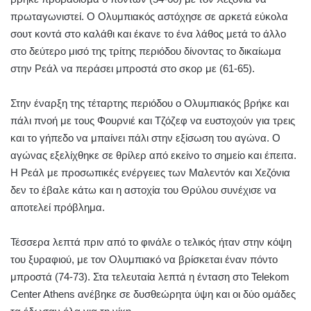
πρωταγωνιστεί. Ο Ολυμπιακός αστόχησε σε αρκετά εύκολα
σουτ κοντά στο καλάθι και έκανε το ένα λάθος μετά το άλλο
στο δεύτερο μισό της τρίτης περιόδου δίνοντας το δικαίωμα
στην Ρεάλ να περάσει μπροστά στο σκορ με (61-65).
Στην έναρξη της τέταρτης περιόδου ο Ολυμπιακός βρήκε και
πάλι πνοή με τους Φουρνιέ και Τζόζεφ να ευστοχούν για τρεις
και το γήπεδο να μπαίνει πάλι στην εξίσωση του αγώνα. Ο
αγώνας εξελίχθηκε σε θρίλερ από εκείνο το σημείο και έπειτα.
Η Ρεάλ με προσωπικές ενέργειες των Μαλεντόν και Χεζόνια
δεν το έβαλε κάτω και η αστοχία του Θρύλου συνέχισε να
αποτελεί πρόβλημα.
Τέσσερα λεπτά πριν από το φινάλε ο τελικός ήταν στην κόψη
του ξυραφιού, με τον Ολυμπιακό να βρίσκεται έναν πόντο
μπροστά (74-73). Στα τελευταία λεπτά η ένταση στο Telekom
Center Athens ανέβηκε σε δυσθεώρητα ύψη και οι δύο ομάδες