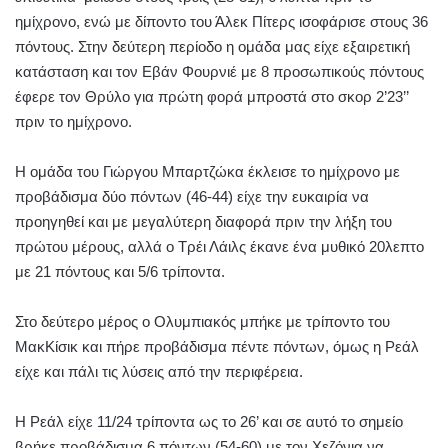
ημίχρονο, ενώ με δίποντο του Άλεκ Πίτερς ισοφάρισε στους 36
πόντους. Στην δεύτερη περίοδο η ομάδα μας είχε εξαιρετική
κατάσταση και τον Εβάν Φουρνιέ με 8 προσωπικούς πόντους
έφερε τον Θρύλο για πρώτη φορά μπροστά στο σκορ 2’23’’
πριν το ημίχρονο.
Η ομάδα του Γιώργου Μπαρτζώκα έκλεισε το ημίχρονο με
προβάδισμα δύο πόντων (46-44) είχε την ευκαιρία να
προηγηθεί και με μεγαλύτερη διαφορά πριν την λήξη του
πρώτου μέρους, αλλά ο Τρέι Λάιλς έκανε ένα μυθικό 20λεπτο
με 21 πόντους και 5/6 τρίποντα.
Στο δεύτερο μέρος ο Ολυμπιακός μπήκε με τρίποντο του
ΜακΚίσικ και πήρε προβάδισμα πέντε πόντων, όμως η Ρεάλ
είχε και πάλι τις λύσεις από την περιφέρεια.
Η Ρεάλ είχε 11/24 τρίποντα ως το 26’ και σε αυτό το σημείο
βρήκε προβάδισμα 6 πόντων (54-60) με τον Χεζόνια να