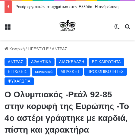
Ρεκόρ εργατικών ατυχημάτων στην Ελλάδα: Η ανθρώπινη ζωή δεν μπορεί να θεωρείται κόστος παραγωγής
Μενού
Switch
Α
Κεντρική
/
LIFESTYLE
/
ΑΝΤΡΑΣ
ΑΝΤΡΑΣ
ΑΘΛΗΤΙΚΑ
ΔΙΑΣΚΕΔΑΣΗ
ΕΠΙΚΑΙΡΟΤΗΤΑ
ΕΠΙΧ/ΣΕΙΣ
κοινωνικά
ΜΠΑΣΚΕΤ
ΠΡΟΣΩΠΙΚΟΤΗΤΕΣ
ΨΥΧΑΓΩΓΙΑ
Ο Ολυμπιακός -Ρεάλ 92-85
στην κορυφή της Ευρώπης -Το
4ο αστέρι γράφτηκε με καρδιά,
πίστη και χαρακτήρα