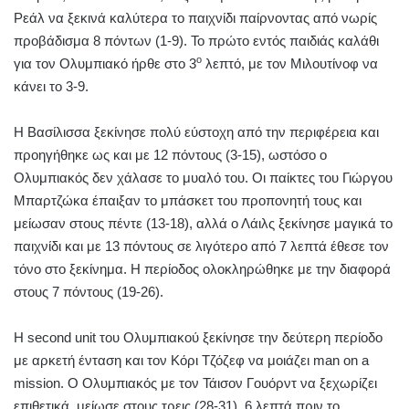
Ρεάλ να ξεκινά καλύτερα το παιχνίδι παίρνοντας από νωρίς
προβάδισμα 8 πόντων (1-9). Το πρώτο εντός παιδιάς καλάθι
ο
για τον Ολυμπιακό ήρθε στο 3
λεπτό, με τον Μιλουτίνοφ να
κάνει το 3-9.
Η Βασίλισσα ξεκίνησε πολύ εύστοχη από την περιφέρεια και
προηγήθηκε ως και με 12 πόντους (3-15), ωστόσο ο
Ολυμπιακός δεν χάλασε το μυαλό του. Οι παίκτες του Γιώργου
Μπαρτζώκα έπαιξαν το μπάσκετ του προπονητή τους και
μείωσαν στους πέντε (13-18), αλλά ο Λάιλς ξεκίνησε μαγικά το
παιχνίδι και με 13 πόντους σε λιγότερο από 7 λεπτά έθεσε τον
τόνο στο ξεκίνημα. Η περίοδος ολοκληρώθηκε με την διαφορά
στους 7 πόντους (19-26).
Η second unit του Ολυμπιακού ξεκίνησε την δεύτερη περίοδο
με αρκετή ένταση και τον Κόρι Τζόζεφ να μοιάζει man on a
mission. Ο Ολυμπιακός με τον Τάισον Γουόρντ να ξεχωρίζει
επιθετικά μείωσε στους τρεις (28-31), 6 λεπτά πριν το