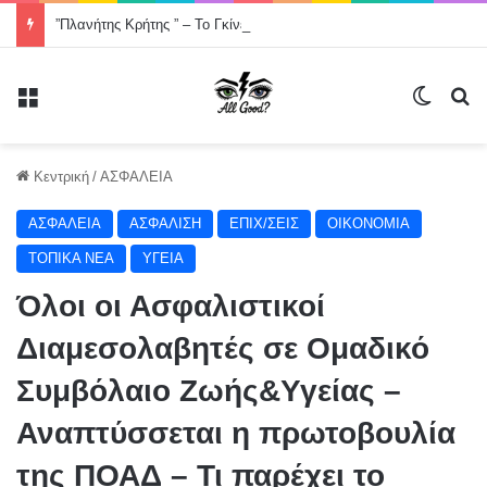
”Πλανήτης Κρήτης ” – Το Γκίνες που η Ελλάδα σχεδόν ξέχασε -Χορός στον οδικό άξονα της Κρήτης, Χανιά- Άγιος Νικόλαος μήκους 200000 μέτρων .
Μενού
Switch
Α
Κεντρική
/
ΑΣΦΑΛΕΙΑ
ΑΣΦΑΛΕΙΑ
ΑΣΦΑΛΙΣΗ
ΕΠΙΧ/ΣΕΙΣ
ΟΙΚΟΝΟΜΙΑ
ΤΟΠΙΚΑ ΝΕΑ
ΥΓΕΙΑ
Όλοι οι Ασφαλιστικοί
Διαμεσολαβητές σε Ομαδικό
Συμβόλαιο Ζωής&Υγείας –
Αναπτύσσεται η πρωτοβουλία
της ΠΟΑΔ – Τι παρέχει το