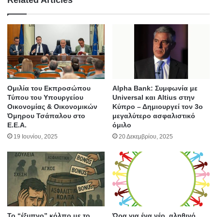
Ομιλία του Εκπροσώπου
Alpha Bank: Συμφωνία με
Τύπου του Υπουργείου
Universal και Altius στην
Οικονομίας & Οικονομικών
Κύπρο – Δημιουργεί τον 3ο
Όμηρου Τσάπαλου στο
μεγαλύτερο ασφαλιστικό
Ε.Ε.Α.
όμιλο
19 Ιουνίου, 2025
20 Δεκεμβρίου, 2025
Το “έξυπνο” κόλπο με το
Ώρα για ένα νέο, αληθινό