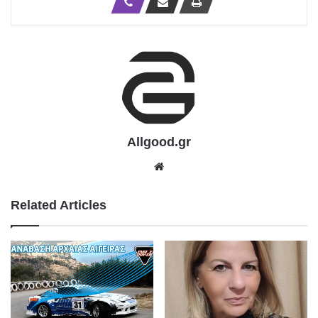
Allgood.gr
We
bsit
e
Related Articles