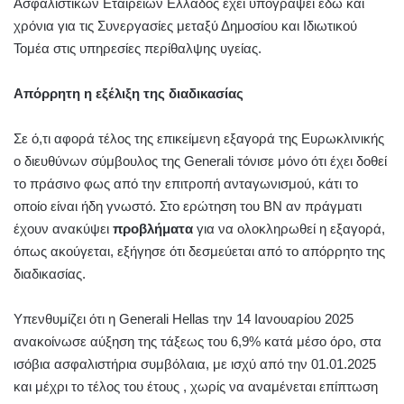
Ασφαλιστικών Εταιρειών Ελλάδος έχει υπογράψει εδώ και
χρόνια για τις Συνεργασίες μεταξύ Δημοσίου και Ιδιωτικού
Τομέα στις υπηρεσίες περίθαλψης υγείας.
Απόρρητη η εξέλιξη της διαδικασίας
Σε ό,τι αφορά τέλος της επικείμενη εξαγορά της Ευρωκλινικής
ο διευθύνων σύμβουλος της Generali τόνισε μόνο ότι έχει δοθεί
το πράσινο φως από την επιτροπή ανταγωνισμού, κάτι το
οποίο είναι ήδη γνωστό. Στο ερώτηση του ΒΝ αν πράγματι
έχουν ανακύψει
προβλήματα
για να ολοκληρωθεί η εξαγορά,
όπως ακούγεται, εξήγησε ότι δεσμεύεται από το απόρρητο της
διαδικασίας.
Υπενθυμίζει ότι η Generali Hellas την 14 Ιανουαρίου 2025
ανακοίνωσε αύξηση της τάξεως του 6,9% κατά μέσο όρο, στα
ισόβια ασφαλιστήρια συμβόλαια, με ισχύ από την 01.01.2025
και μέχρι το τέλος του έτους , χωρίς να αναμένεται επίπτωση