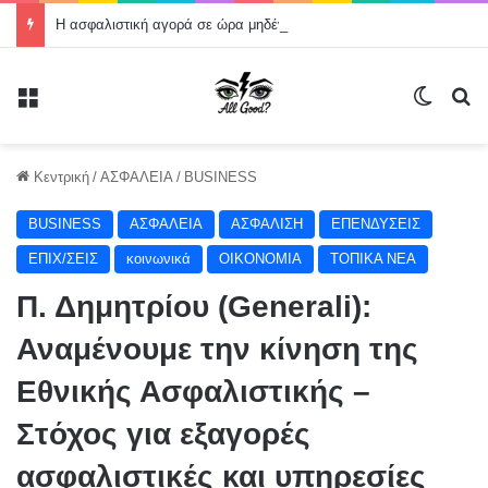
Η ασφαλιστική αγορά σε ώρα μηδέν — Aσφάλιση χωρίς εμπιστοσύνη; Tέλος!
Μενού
Switch
Α
Κεντρική
/
ΑΣΦΑΛΕΙΑ
/
BUSINESS
BUSINESS
ΑΣΦΑΛΕΙΑ
ΑΣΦΑΛΙΣΗ
ΕΠΕΝΔΥΣΕΙΣ
ΕΠΙΧ/ΣΕΙΣ
κοινωνικά
ΟΙΚΟΝΟΜΙΑ
ΤΟΠΙΚΑ ΝΕΑ
Π. Δημητρίου (Generali):
Αναμένουμε την κίνηση της
Εθνικής Ασφαλιστικής –
Στόχος για εξαγορές
ασφαλιστικές και υπηρεσίες