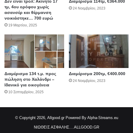
Δεν είναι τρολ: Ακίνητο 17
Διαμέρισμα 114τμ, €364.000
τμ, 4ου ορόφου χωρίς
24 Νοεμβρίου, 2023
ασανσέρ και θέρμανση
νοικιάστηκε… 700 ευρώ
19 Μαρτίου, 2025
Διαμέρισμα 134 τ.μ. προς
Διαμέρισμα 200τμ, €400.000
πώληση στο Χαλάνδρι –
24 Νοεμβρίου, 2023
Ιδανικό για οικογένεια
10 Σεπτεμβρίου, 2025
© Copyright 2026, Allgood.gr
Powered By Alpha-Streams.eu
ΝΙΩΘΕΙΣ ΑΣΦΑΛΗΣ....ALLGOOD.GR