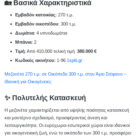
🏡 Βασικά Χαρακτηριστικά
Εμβαδόν κατοικίας
:
270 τ.μ.
Εμβαδόν οικοπέδου
:
300 τ.μ.
Δωμάτια
:
4 υπνοδωμάτια
Μπάνια
: 2
Τιμή
: Από 410.000 τελική τιμή
380.000 €
Κωδικός ακινήτου
: 1-96
1spiti.gr
Μεζονέτα 270 τ.μ. σε Οικόπεδο 300 τ.μ. στον Άγιο Στέφανο –
Ιδανική για Οικογένειες
✨ Πολυτελής Κατασκευή
Η μεζονέτα χαρακτηρίζεται από υψηλής ποιότητας κατασκευή
και μοντέρνο σχεδιασμό, προσφέροντας άνεση και
λειτουργικότητα.
Οι ευρύχωροι εσωτερικοί χώροι είναι ιδανικοί
για οικογενειακή ζωή, ενώ το οικόπεδο των 300 τ.μ. προσφέρει