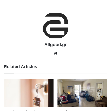
Allgood.gr
We
bsit
e
Related Articles