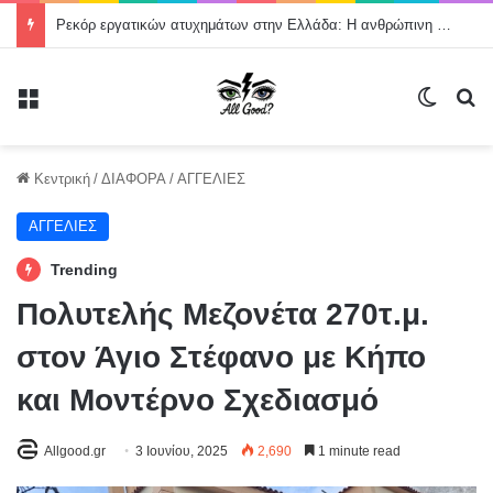
Ρεκόρ εργατικών ατυχημάτων στην Ελλάδα: Η ανθρώπινη ζωή δεν μπορεί να θεωρείται κόστος παραγωγής
Μενού
Switch
Α
Κεντρική
/
ΔΙΑΦΟΡΑ
/
ΑΓΓΕΛΙΕΣ
ΑΓΓΕΛΙΕΣ
Trending
Πολυτελής Μεζονέτα 270τ.μ.
στον Άγιο Στέφανο με Κήπο
και Μοντέρνο Σχεδιασμό
Allgood.gr
3 Ιουνίου, 2025
2,690
1 minute read