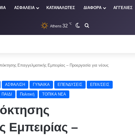
ΜΙΑ
ΑΣΦΑΛΕΙΑ
ΚΑΤΑΝΑΛΩΤΕΣ
ΔΙΑΦΟΡΑ
ΑΓΓΕΛΙΕΣ
℃
32
Switch skin
Αναζήτηση
Athens
όκτησης Επαγγελματικής Εμπειρίας – Προεργασία για νέους
ΑΣΦΑΛΙΣΗ
ΓΥΝΑΙΚΑ
ΕΠΕΝΔΥΣΕΙΣ
ΕΠΙΧ/ΣΕΙΣ
ΠΑΙΔΙ
Πολιτική
ΤΟΠΙΚΑ ΝΕΑ
όκτησης
ς Εμπειρίας –