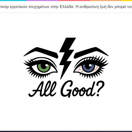
7 ΤΕΑ, 55.000 ασφαλισμένοι και 2,859 δισ. ευρώ σε αποθεματικά