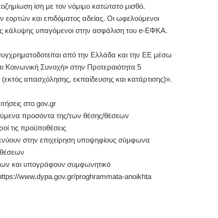
οζημίωση ίση με τον νόμιμο κατώτατο μισθό.
 εορτών και επιδόματος αδείας. Οι ωφελούμενοι
 κάλυψης υπαγόμενοι στην ασφάλιση του e-ΕΦΚΑ.
συγχρηματοδοτείται από την Ελλάδα και την ΕΕ μέσω
 Κοινωνική Συνοχή» στην Προτεραιότητα 5
εκτός απασχόλησης, εκπαίδευσης και κατάρτισης)».
τήσεις στο gov.gr
ιτούμενα προσόντα της/των θέσης/θέσεων
ροί τις προϋποθέσεις
ικνύουν στην επιχείρηση υποψηφίους σύμφωνα
/θέσεων
φίων και υπογράφουν συμφωνητικό
https://www.dypa.gov.gr/proghrammata-anoikhta