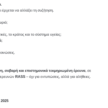
.
ι έρχεται να αλλάξει τη συζήτηση.
υριό;
ικές, το κράτος και το σύστημα υγείας;
ό;
οινώσεις.
νη, σοβαρή και επιστημονικά τεκμηριωμένη έρευνα
, σε
ία ερευνών
RASS
– όχι για εντυπώσεις, αλλά για αλήθειες.
 2025
ή