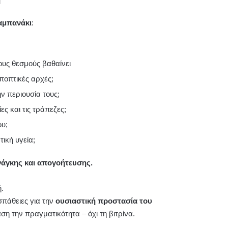
αμπανάκι
:
ους θεσμούς βαθαίνει
 εποπτικές αρχές;
ην περιουσία τους;
ίες και τις τράπεζες;
ου;
τική υγεία;
ανάγκης και απογοήτευσης.
ή.
σπάθειες για την
ουσιαστική προστασία του
ση την πραγματικότητα – όχι τη βιτρίνα.