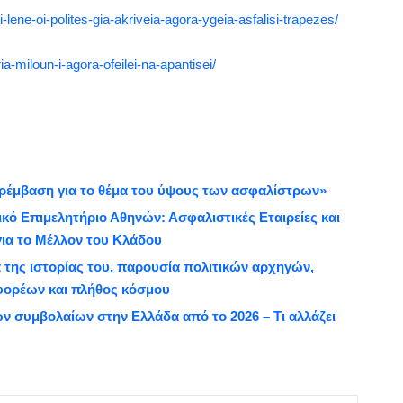
ti-lene-oi-polites-gia-akriveia-agora-ygeia-asfalisi-trapezes/
ia-miloun-i-agora-ofeilei-na-apantisei/
αρέμβαση για το θέμα του ύψους των ασφαλίστρων»
κό Επιμελητήριο Αθηνών: Ασφαλιστικές Εταιρείες και
για το Μέλλον του Κλάδου
ια της ιστορίας του, παρουσία πολιτικών αρχηγών,
ορέων και πλήθος κόσμου
 συμβολαίων στην Ελλάδα από το 2026 – Τι αλλάζει