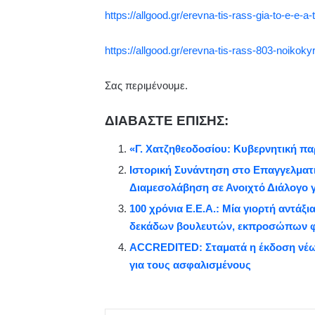
https://allgood.gr/erevna-tis-rass-gia-to-e-e-a-
https://allgood.gr/erevna-tis-rass-803-noikokyr
Σας περιμένουμε.
ΔΙΑΒΑΣΤΕ ΕΠΙΣΗΣ:
«Γ. Χατζηθεοδοσίου: Κυβερνητική π
Ιστορική Συνάντηση στο Επαγγελματι
Διαμεσολάβηση σε Ανοιχτό Διάλογο 
100 χρόνια Ε.Ε.Α.: Μία γιορτή αντάξ
δεκάδων βουλευτών, εκπροσώπων φ
ACCREDITED: Σταματά η έκδοση νέων
για τους ασφαλισμένους