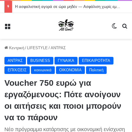
Η ασφαλιστική αγορά σε ώρα μηδέν — Aσφάλιση χωρίς εμπιστοσύνη; Tέλος!
Μενού
Switch
Α
Κεντρική
/
LIFESTYLE
/
ΑΝΤΡΑΣ
ΑΝΤΡΑΣ
BUSINESS
ΓΥΝΑΙΚΑ
ΕΠΙΚΑΙΡΟΤΗΤΑ
ΕΠΙΧ/ΣΕΙΣ
κοινωνικά
ΟΙΚΟΝΟΜΙΑ
Πολιτική
Voucher 750 ευρώ για
εργαζόμενους: Πότε ανοίγουν
οι αιτήσεις και ποιοι μπορούν
να το πάρουν
Νέο πρόγραμμα κατάρτισης με οικονομική ενίσχυση