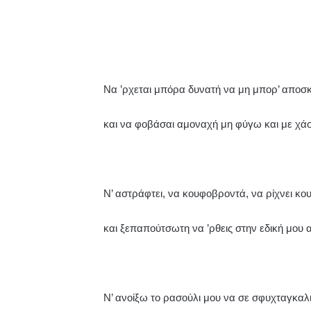
Να ’ρχεται μπόρα δυνατή να μη μπορ’ αποσκ
και να φοβάσαι αμοναχή μη φύγω και με χάσ
Ν’ αστράφτει, να κουφοβρoντά, να ρίχνει κο
και ξεπαπούτσωτη να ’ρθεις στην εδική μου
Ν’ ανοίξω το ρασούλι μου να σε σφυχταγκα