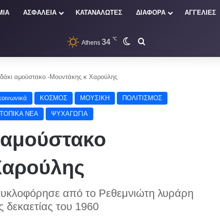
ΜΙΑ
ΑΣΦΑΛΕΙΑ
ΚΑΤΑΝΑΛΩΤΕΣ
ΔΙΑΦΟΡΑ
ΑΓΓΕΛΙΕΣ
℃
34
Switch skin
Αναζήτηση
Athens
δάκι αμούστακο -Μουντάκης κ Χαρούλης
κοινωνικά
ΚΟΣΜΟΣ
ΜΟΥΣΙΚΗ
ΠΟΛΙΤΙΣΜΟΣ
ΤΟΠΙΚΑ ΝΕΑ
ΨΥΧΑΓΩΓΙΑ
 αμούστακο
Χαρούλης
υκλοφόρησε από το Ρεθεμνιώτη λυράρη
 δεκαετίας του 1960