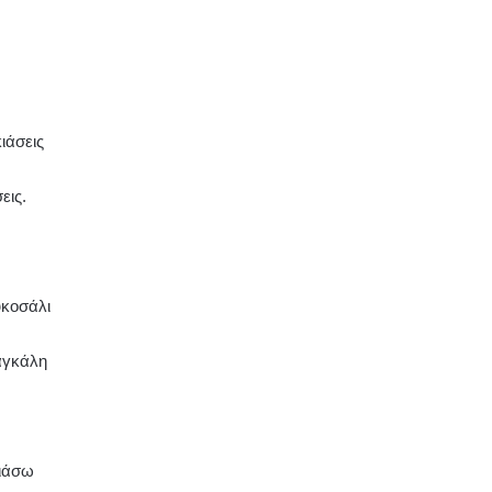
ιάσεις
εις.
υκοσάλι
 αγκάλη
λιάσω