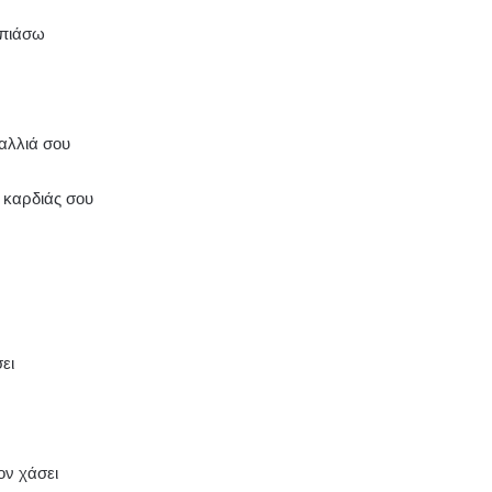
 πιάσω
αλλιά σου
 καρδιάς σου
ει
ον χάσει