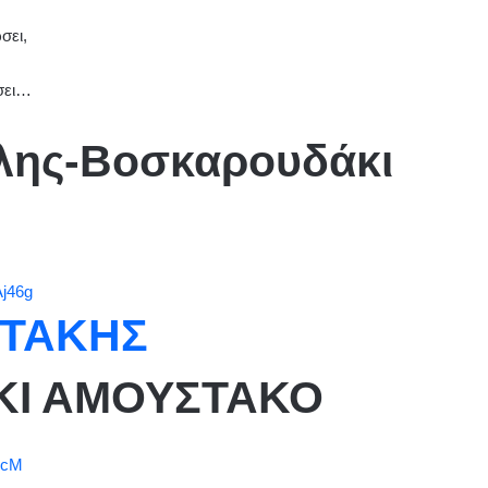
σει,
ώσει…
λης-Βοσκαρουδάκι
j46g
ΝΤΑΚΗΣ
Ι ΑΜΟΥΣΤΑΚΟ
qcM