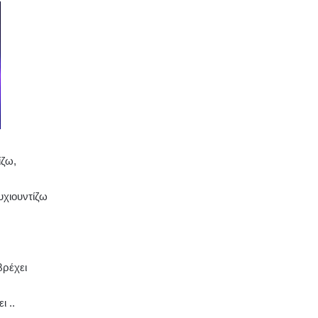
ίζω,
υχιουντίζω
βρέχει
ι ..