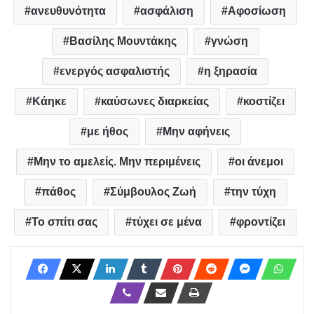
ανευθυνότητα
ασφάλιση
Αφοσίωση
Βασίλης Μουντάκης
γνώση
ενεργός ασφαλιστής
η ξηρασία
Κάηκε
καύσωνες διαρκείας
κοστίζει
με ήθος
Μην αφήνεις
Μην το αμελείς. Μην περιμένεις
οι άνεμοι
πάθος
Σύμβουλος Ζωή
την τύχη
Το σπίτι σας
τύχει σε μένα
φροντίζει