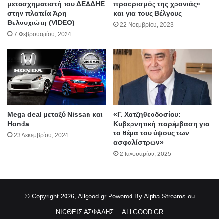
μετασχηματιστή του ΔΕΔΔΗΕ
προορισμός της χρονιάς»
στην πλατεία Άρη
και για τους Βέλγους
Βελουχιώτη (VIDEO)
22 Νοεμβρίου, 2023
7 Φεβρουαρίου, 2024
Mega deal μεταξύ Nissan και
«Γ. Χατζηθεοδοσίου:
Honda
Κυβερνητική παρέμβαση για
το θέμα του ύψους των
23 Δεκεμβρίου, 2024
ασφαλίστρων»
2 Ιανουαρίου, 2025
© Copyright 2026, Allgood.gr
Powered By Alpha-Streams.eu
ΝΙΩΘΕΙΣ ΑΣΦΑΛΗΣ....ALLGOOD.GR