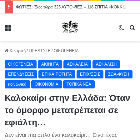
ΦΩΤΙΈΣ: Έως τώρα 325 ΑΥΤΟΨΙΕΣ – 118 ΣΠΙΤΙΑ «ΚΟΚΚΙΝΑ»
Μενού
Switch
Α
Κεντρική
/
LIFESTYLE
/
ΟΙΚΟΓΕΝΕΙΑ
ΟΙΚΟΓΕΝΕΙΑ
ΑΚΙΝΗΤΑ
ΑΣΦΑΛΕΙΑ
ΑΣΦΑΛΙΣΗ
ΕΠΕΝΔΥΣΕΙΣ
ΕΠΙΚΑΙΡΟΤΗΤΑ
ΕΠΙΧ/ΣΕΙΣ
ΖΩΑ-ΦΥΣΗ
κοινωνικά
ΟΙΚΟΝΟΜΙΑ
ΤΟΠΙΚΑ ΝΕΑ
Καλοκαίρι στην Ελλάδα: Όταν
το όμορφο μετατρέπεται σε
εφιάλτη…
Δεν είναι πια απλά ένα καλοκαίρι… Είναι ένας