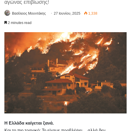
αγώνας επιβίωσης!
Βασίλειος Μουντάκης
27 Ιουνίου, 2025
1,338
2 minutes read
Η Ελλάδα καίγεται ξανά.
Και το πιο τραγικό; Το είχαμε προβλέψει… αλλά δεν