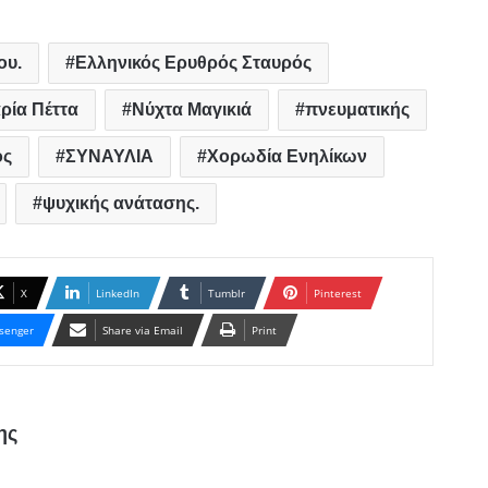
ου.
Ελληνικός Ερυθρός Σταυρός
ρία Πέττα
Νύχτα Μαγικιά
πνευματικής
ος
ΣΥΝΑΥΛΙΑ
Χορωδία Ενηλίκων
ψυχικής ανάτασης.
X
LinkedIn
Tumblr
Pinterest
senger
Share via Email
Print
ης