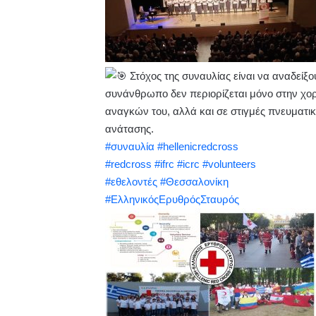
Στόχος της συναυλίας είναι να αναδείξο
συνάνθρωπο δεν περιορίζεται μόνο στην χο
αναγκών του, αλλά και σε στιγμές πνευματικ
ανάτασης.
#συναυλία
#hellenicredcross
#redcross
#ifrc
#icrc
#volunteers
#εθελοντές
#Θεσσαλονίκη
#ΕλληνικόςΕρυθρόςΣταυρός