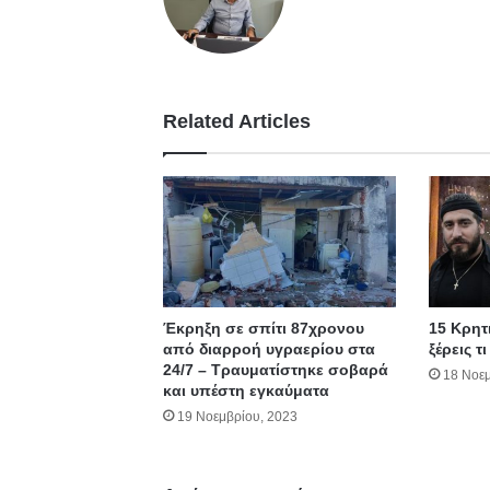
bsit
e
Related Articles
Έκρηξη σε σπίτι 87χρονου
15 Κρητι
από διαρροή υγραερίου στα
ξέρεις τ
24/7 – Τραυματίστηκε σοβαρά
18 Νοεμ
και υπέστη εγκαύματα
19 Νοεμβρίου, 2023