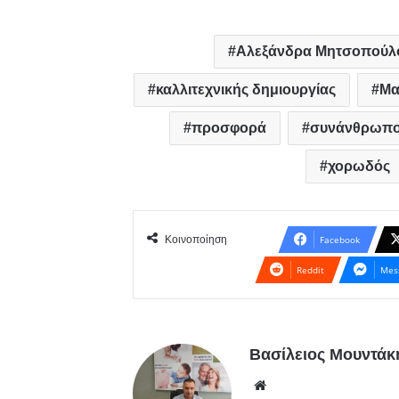
Αλεξάνδρα Μητσοπούλ
καλλιτεχνικής δημιουργίας
Μα
προσφορά
συνάνθρωπ
χορωδός
Κοινοποίηση
Facebook
Reddit
Mes
Βασίλειος Μουντάκ
We