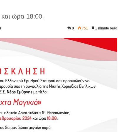
 και ώρα 18:00,
4
0
751
1 minute read