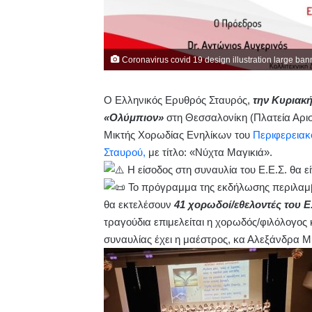
Coronavirus covid 19 design illustration large ban
Ο Ελληνικός Ερυθρός Σταυρός,
την Κυριακή
«Ολύμπιον»
στη Θεσσαλονίκη (Πλατεία Αρισ
Μικτής Χορωδίας Ενηλίκων του
Περιφερειακ
Σταυρού,
με τίτλο: «Νύχτα Μαγικιά».
Η είσοδος στη συναυλία του Ε.Ε.Σ. θα εί
Το πρόγραμμα της εκδήλωσης περιλαμβ
θα εκτελέσουν
41 χορωδοί/εθελοντές του Ε.
τραγούδια επιμελείται η χορωδός/φιλόλογος 
συναυλίας έχει η μαέστρος, κα Αλεξάνδρα 