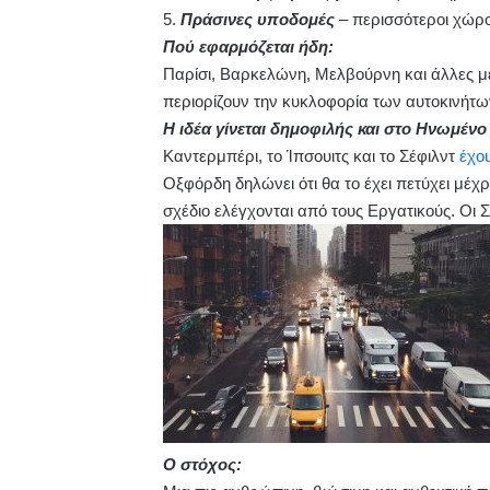
5.
Πράσινες υποδομές
– περισσότεροι χώρο
Πού εφαρμόζεται ήδη:
Παρίσι, Βαρκελώνη, Μελβούρνη και άλλες μ
περιορίζουν την κυκλοφορία των αυτοκινήτω
Η ιδέα γίνεται δημοφιλής και στο Ηνωμένο
Καντερμπέρι, το Ίπσουιτς και το Σέφιλντ
έχο
Οξφόρδη δηλώνει ότι θα το έχει πετύχει μέχρ
σχέδιο ελέγχονται από τους Εργατικούς. Οι Σ
Ο στόχος: