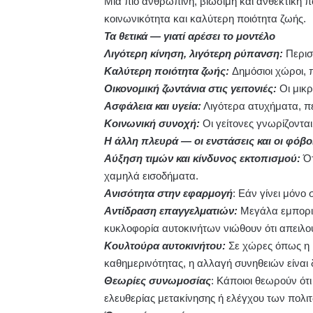
Μια πιο ανθρώπινη, βιώσιμη και ανθεκτική π
κοινωνικότητα και καλύτερη ποιότητα ζωής.
Τα θετικά — γιατί αρέσει το μοντέλο
Λιγότερη κίνηση, λιγότερη ρύπανση:
Περισ
Καλύτερη ποιότητα ζωής:
Δημόσιοι χώροι, 
Οικονομική ζωντάνια στις γειτονιές:
Οι μικ
Ασφάλεια και υγεία:
Λιγότερα ατυχήματα, π
Κοινωνική συνοχή:
Οι γείτονες γνωρίζονται
Η άλλη πλευρά — οι ενστάσεις και οι φόβο
Αύξηση τιμών και κίνδυνος εκτοπισμού:
Ότ
χαμηλά εισοδήματα.
Ανισότητα στην εφαρμογή
: Εάν γίνει μόνο
Αντίδραση επαγγελματιών:
Μεγάλα εμπορικ
κυκλοφορία αυτοκινήτων νιώθουν ότι απειλού
Κουλτούρα αυτοκινήτου:
Σε χώρες όπως η Ε
καθημερινότητας, η αλλαγή συνηθειών είναι
Θεωρίες συνωμοσίας
: Κάποιοι θεωρούν ότι
ελευθερίας μετακίνησης ή ελέγχου των πολι