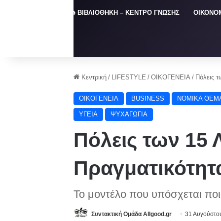
ΑΡΧΙΚΗ
📚 ΒΙΒΛΙΟΘΗΚΗ – ΚΕΝΤΡΟ ΓΝΩΣΗΣ
ΟΙΚΟΝΟ
Κεντρική
/
LIFESTYLE
/
ΟΙΚΟΓΕΝΕΙΑ
/
Πόλεις τ
ΟΙΚΟΓΕΝΕΙΑ
BUSINESS
NOMIKA ΘΕΜ
ΥΓΕΙΑ
ΨΥΧΑΓΩΓΙΑ
Πόλεις των 15
Πραγματικότητα
Το μοντέλο που υπόσχεται ποι
Συντακτική Ομάδα Allgood.gr
31 Αυγούστο