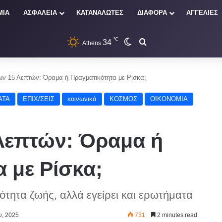
ΜΙΑ
ΑΣΦΑΛΕΙΑ
ΚΑΤΑΝΑΛΩΤΕΣ
ΔΙΑΦΟΡΑ
ΑΓΓΕΛΙΕΣ
℃
34
Switch skin
Αναζήτηση
Athens
ων 15 Λεπτών: Όραμα ή Πραγματικότητα με Ρίσκα;
ΑΤΑ
ΕΠΙΧ/ΣΕΙΣ
κοινωνικά
ΚΟΣΜΟΣ
ΟΙΚΟΝΟΜΙΑ
 Λεπτών: Όραμα ή
 με Ρίσκα;
ότητα ζωής, αλλά εγείρει και ερωτήματα
υ, 2025
731
2 minutes read