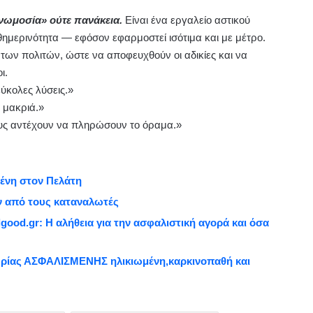
υνωμοσία» ούτε πανάκεια.
Είναι ένα εργαλείο αστικού
θημερινότητα — εφόσον εφαρμοστεί ισότιμα και με μέτρο.
 των πολιτών, ώστε να αποφευχθούν οι αδικίες και να
ι.
ύκολες λύσεις.»
 μακριά.»
ους αντέχουν να πληρώσουν το όραμα.»
μένη στον Πελάτη
ν από τους καταναλωτές
lgood.gr: Η αλήθεια για την ασφαλιστική αγορά και όσα
πωρίας ΑΣΦΑΛΙΣΜΕΝΗΣ ηλικιωμένη,καρκινοπαθή και