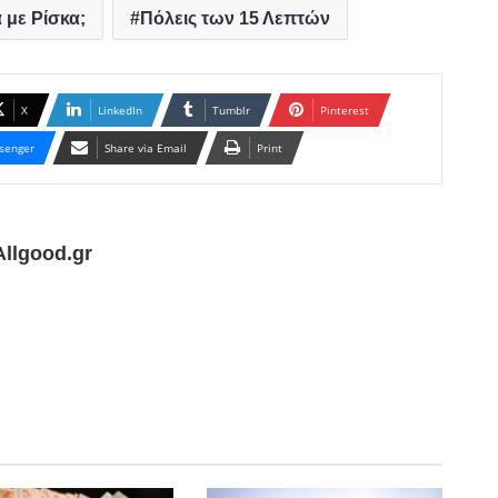
 με Ρίσκα;
Πόλεις των 15 Λεπτών
X
LinkedIn
Tumblr
Pinterest
senger
Share via Email
Print
llgood.gr