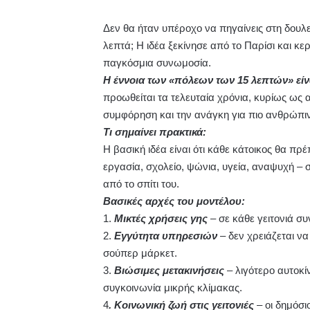
Δεν θα ήταν υπέροχο να πηγαίνεις στη δουλε
λεπτά; Η ιδέα ξεκίνησε από το Παρίσι και κε
παγκόσμια συνωμοσία.
Η έννοια των «πόλεων των 15 λεπτών» είν
προωθείται τα τελευταία χρόνια, κυρίως ως 
συμφόρηση και την ανάγκη για πιο ανθρώπιν
Τι σημαίνει πρακτικά:
Η βασική ιδέα είναι ότι κάθε κάτοικος θα πρέ
εργασία, σχολείο, ψώνια, υγεία, αναψυχή –
από το σπίτι του.
Βασικές αρχές του μοντέλου:
1.
Μικτές χρήσεις γης
– σε κάθε γειτονιά σ
2.
Εγγύτητα υπηρεσιών
– δεν χρειάζεται να
σούπερ μάρκετ.
3.
Βιώσιμες μετακινήσεις
– λιγότερο αυτοκ
συγκοινωνία μικρής κλίμακας.
4
. Κοινωνική ζωή στις γειτονιές
– οι δημόσι