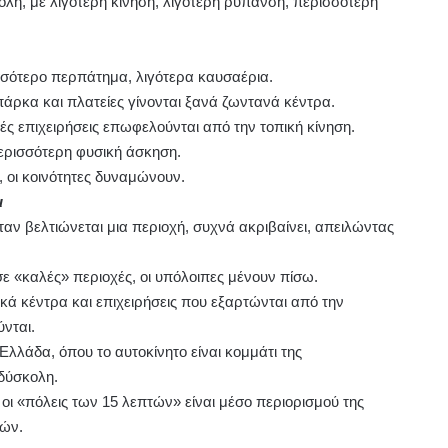
όλη, με λιγότερη κίνηση, λιγότερη ρύπανση, περισσότερη
σότερο περπάτημα, λιγότερα καυσαέρια.
πάρκα και πλατείες γίνονται ξανά ζωντανά κέντρα.
ρές επιχειρήσεις επωφελούνται από την τοπική κίνηση.
ερισσότερη φυσική άσκηση.
, οι κοινότητες δυναμώνουν.
ι
αν βελτιώνεται μια περιοχή, συχνά ακριβαίνει, απειλώντας
 σε «καλές» περιοχές, οι υπόλοιπες μένουν πίσω.
ά κέντρα και επιχειρήσεις που εξαρτώνται από την
νται.
λλάδα, όπου το αυτοκίνητο είναι κομμάτι της
 δύσκολη.
 οι «πόλεις των 15 λεπτών» είναι μέσο περιορισμού της
τών.