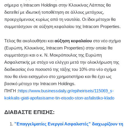
σήμερα η Intracom Ηoldings στην Κλουκίνας Λάππας θα
διατεθεί με ιδιωτική τοποθέτηση σε άλλους μετόχους,
προερχόμενους κυρίως από τη ναυτιλία. Οι ίδιοι μέτοχοι θα
συμμετάσχουν σε αύξηση κεφαλαίου της Intracom Properties.
Tέλος θα ακολουθήσει και
αύξηση κεφαλαίου
στο νέο σχήμα
(Ευρώπη, Κλουκίνας, Intracom Properties) στην οποία θα
συμμετάσχει και ο κ. Ν. Μακρόπουλος της Ευρώπη
Ασφαλιστικής με στόχο να ελέγχει μετά την ολοκλήρωση της
διαδικασίας ένα ποσοστό της τάξης του 10% στο νέο σχήμα
που θα είναι εισηγμένο στο χρηματιστήριο και θα έχει ως
βασικό μέτοχο την Intracom Holdings.
ΠΗΓΗ :
https://www.businessdaily.gr/epiheiriseis/115069_s-
kokkalis-giati-apofasisame-tin-eisodo-ston-asfalistiko-klado
ΔΙΑΒΑΣΤΕ ΕΠΙΣΗΣ:
”Επαγγελματίες Ενεργοί Ασφαλιστές” διαχωρίζουν τη