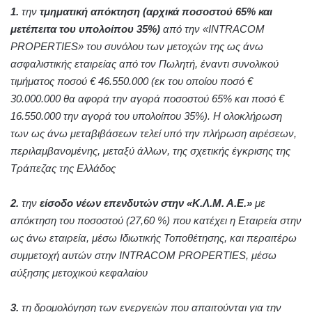
1.
την
τμηματική απόκτηση (αρχικά ποσοστού 65% και
μετέπειτα του υπολοίπου 35%)
από την «INTRACOM
PROPERTIES» του συνόλου των μετοχών της ως άνω
ασφαλιστικής εταιρείας από τον Πωλητή, έναντι συνολικού
τιμήματος ποσού € 46.550.000 (εκ του οποίου ποσό €
30.000.000 θα αφορά την αγορά ποσοστού 65% και ποσό €
16.550.000 την αγορά του υπολοίπου 35%). Η ολοκλήρωση
των ως άνω μεταβιβάσεων τελεί υπό την πλήρωση αιρέσεων,
περιλαμβανομένης, μεταξύ άλλων, της σχετικής έγκρισης της
Τράπεζας της Ελλάδος
2.
την
είσοδο νέων επενδυτών στην «Κ.Λ.Μ. Α.Ε.»
με
απόκτηση του ποσοστού (27,60 %) που κατέχει η Εταιρεία στην
ως άνω εταιρεία, μέσω Ιδιωτικής Τοποθέτησης, και περαιτέρω
συμμετοχή αυτών στην INTRACOM PROPERTIES, μέσω
αύξησης μετοχικού κεφαλαίου
3.
τη δρομολόγηση των ενεργειών που απαιτούνται για την