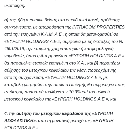
υλοποίηση:
α)
της, ήδη ανακοινωθείσας στο επενδυτικό κοινό, πρόθεσης
συγχώνευσης, με απορρόφηση της INTRACOM PROPERTIES
από την εισηγμένη K.Λ.Μ. Α.Ε., η οποία θα μετονομασθεί σε
«ΕΥΡΩΠΗ HOLDINGS Α.Ε.», σύμφωνα με τις διατάξεις του Ν.
4601/2019, την εταιρική, χρηματιστηριακή και φορολογική
νομοθεσία, όπου η Απορροφώσα «ΕΥΡΩΠΗ HOLDINGS Α.Ε.»
θα παραμείνει εταιρεία εισηγμένη στο Χ.Α., και
β)
περαιτέρω
αύξησης του μετοχικού κεφαλαίου της νέας, προερχόμενης
από τη συγχώνευση, «ΕΥΡΩΠΗ HOLDINGS Α.Ε.», με
καταβολή μετρητών στην οποία ο Πωλητής θα συμμετέχει προς
απόκτηση ποσοστού τουλάχιστον 10,3% επί του τελικού
μετοχικού κεφαλαίου της «ΕΥΡΩΠΗ HOLDINGS Α.Ε.», και
4.
την
αύξηση του μετοχικού κεφαλαίου της «ΕΥΡΩΠΗ
ΑΣΦΑΛΙΣΤΙΚΗ»,
από τη μοναδική μέτοχό της, «ΕΥΡΩΠΗ
HOLDINGS Α.Ε.».