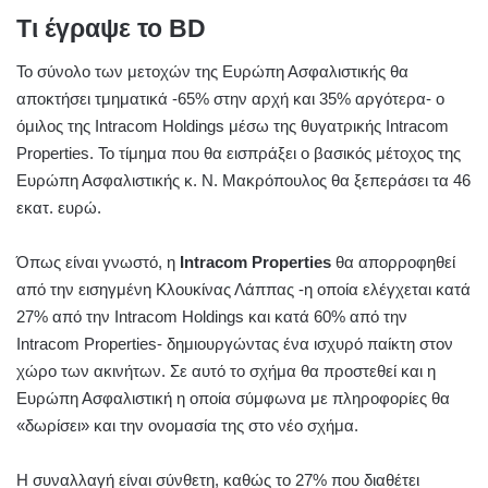
Τι έγραψε το BD
Το σύνολο των μετοχών της Ευρώπη Ασφαλιστικής θα
αποκτήσει τμηματικά -65% στην αρχή και 35% αργότερα- ο
όμιλος της Intracom Ηoldings μέσω της θυγατρικής Ιntracom
Properties. To τίμημα που θα εισπράξει ο βασικός μέτοχος της
Ευρώπη Ασφαλιστικής κ. Ν. Μακρόπουλος θα ξεπεράσει τα 46
εκατ. ευρώ.
Όπως είναι γνωστό, η
Intracom Properties
θα απορροφηθεί
από την εισηγμένη Κλουκίνας Λάππας -η οποία ελέγχεται κατά
27% από την Intracom Holdings και κατά 60% από την
Ιntracom Properties- δημιουργώντας ένα ισχυρό παίκτη στον
χώρο των ακινήτων. Σε αυτό το σχήμα θα προστεθεί και η
Ευρώπη Ασφαλιστική η οποία σύμφωνα με πληροφορίες θα
«δωρίσει» και την ονομασία της στο νέο σχήμα.
Η συναλλαγή είναι σύνθετη, καθώς το 27% που διαθέτει