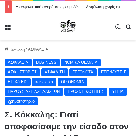
Η ασφαλιστική αγορά σε ώρα μηδέν — Aσφάλιση χωρίς εμπιστοσύνη; Tέλος!
Μενού
Switch
Α
Κεντρική
/
ΑΣΦΑΛΕΙΑ
ΑΣΦΑΛΕΙΑ
BUSINESS
NOMIKA ΘΕΜΑΤΑ
ΑΣΦ. ΙΣΤΟΡΙΕΣ
ΑΣΦΑΛΙΣΗ
ΓΕΓΟΝΟΤΑ
ΕΠΕΝΔΥΣΕΙΣ
ΕΠΙΧ/ΣΕΙΣ
κοινωνικά
ΟΙΚΟΝΟΜΙΑ
ΠΑΡΟΥΣΙΑΣΗ ΑΣΦΑΛΙΣΤΩΝ
ΠΡΟΣΩΠΙΚΟΤΗΤΕΣ
ΥΓΕΙΑ
χρηματηστηριιο
Σ. Κόκκαλης: Γιατί
αποφασίσαμε την είσοδο στον