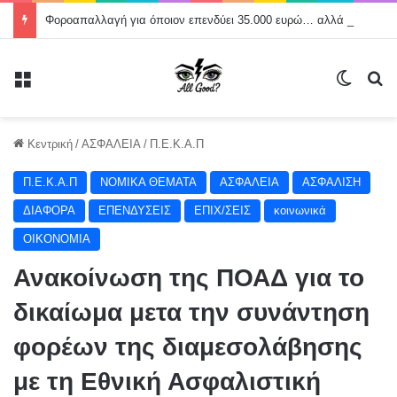
Φοροαπαλλαγή για όποιον επενδύει 35.000 ευρώ… αλλά όχι για εκείνον που αποταμιεύει 1.000; Πού είναι η φορολογική δικαιοσύνη;
Μενού
Switch
Α
Κεντρική
/
ΑΣΦΑΛΕΙΑ
/
Π.Ε.Κ.Α.Π
Π.Ε.Κ.Α.Π
NOMIKA ΘΕΜΑΤΑ
ΑΣΦΑΛΕΙΑ
ΑΣΦΑΛΙΣΗ
ΔΙΑΦΟΡΑ
ΕΠΕΝΔΥΣΕΙΣ
ΕΠΙΧ/ΣΕΙΣ
κοινωνικά
ΟΙΚΟΝΟΜΙΑ
Ανακοίνωση της ΠΟΑΔ για το
δικαίωμα μετα την συνάντηση
φορέων της διαμεσολάβησης
με τη Εθνική Ασφαλιστική