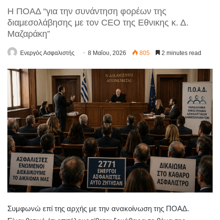
Η ΠΟΑΔ “για την συνάντηση φορέων της
διαμεσολάβησης με τον CEO της Εθνικης κ. Δ.
Μαζαράκη”
Ενεργός Ασφαλιστής
8 Μαΐου, 2026
805
2 minutes read
Συμφωνώ επί της αρχής με την ανακοίνωση της ΠΟΑΔ.