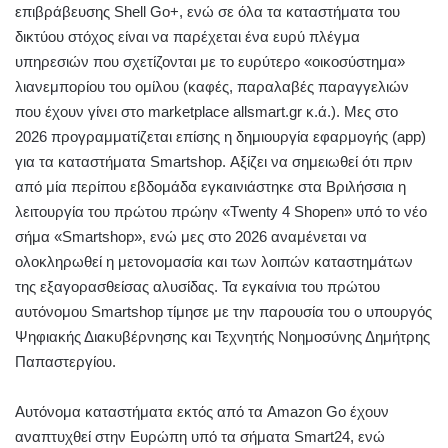
επιβράβευσης Shell Go+, ενώ σε όλα τα καταστήματα του
δικτύου στόχος είναι να παρέχεται ένα ευρύ πλέγμα
υπηρεσιών που σχετίζονται με το ευρύτερο «οικοσύστημα»
λιανεμπορίου του ομίλου (καφές, παραλαβές παραγγελιών
που έχουν γίνει στο marketplace allsmart.gr κ.ά.). Μες στο
2026 προγραμματίζεται επίσης η δημιουργία εφαρμογής (app)
για τα καταστήματα Smartshop. Αξίζει να σημειωθεί ότι πριν
από μία περίπου εβδομάδα εγκαινιάστηκε στα Βριλήσσια η
λειτουργία του πρώτου πρώην «Τwenty 4 Shopen» υπό το νέο
σήμα «Smartshop», ενώ μες στο 2026 αναμένεται να
ολοκληρωθεί η μετονομασία και των λοιπών καταστημάτων
της εξαγορασθείσας αλυσίδας. Τα εγκαίνια του πρώτου
αυτόνομου Smartshop τίμησε με την παρουσία του ο υπουργός
Ψηφιακής Διακυβέρνησης και Τεχνητής Νοημοσύνης Δημήτρης
Παπαστεργίου.
Αυτόνομα καταστήματα εκτός από τα Amazon Go έχουν
αναπτυχθεί στην Ευρώπη υπό τα σήματα Smart24, ενώ