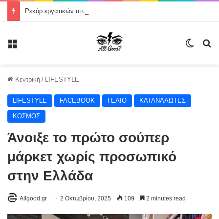
Ρεκόρ εργατικών ατυχημάτων στην Ελλάδα: Η ανθρώπινη ζωή δεν μπορεί να θεωρείται κόστος παραγωγής
Μενού
Switch
Α
Κεντρική
/
LIFESTYLE
LIFESTYLE
FACEBOOK
ΓΕΛΙΟ
ΚΑΤΑΝΑΛΩΤΕΣ
ΚΟΣΜΟΣ
Άνοιξε το πρώτο σούπερ
μάρκετ χωρίς προσωπικό
στην Ελλάδα
Allgood.gr
2 Οκτωβρίου, 2025
109
2 minutes read