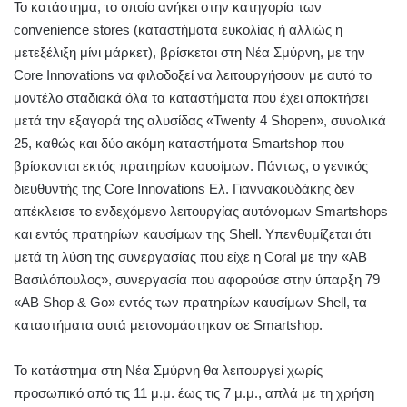
Το κατάστημα, το οποίο ανήκει στην κατηγορία των
convenience stores (καταστήματα ευκολίας ή αλλιώς η
μετεξέλιξη μίνι μάρκετ), βρίσκεται στη Νέα Σμύρνη, με την
Core Innovations να φιλοδοξεί να λειτουργήσουν με αυτό το
μοντέλο σταδιακά όλα τα καταστήματα που έχει αποκτήσει
μετά την εξαγορά της αλυσίδας «Twenty 4 Shopen», συνολικά
25, καθώς και δύο ακόμη καταστήματα Smartshop που
βρίσκονται εκτός πρατηρίων καυσίμων. Πάντως, ο γενικός
διευθυντής της Core Innovations Ελ. Γιαννακουδάκης δεν
απέκλεισε το ενδεχόμενο λειτουργίας αυτόνομων Smartshops
και εντός πρατηρίων καυσίμων της Shell. Υπενθυμίζεται ότι
μετά τη λύση της συνεργασίας που είχε η Coral με την «ΑΒ
Βασιλόπουλος», συνεργασία που αφορούσε στην ύπαρξη 79
«AB Shop & Go» εντός των πρατηρίων καυσίμων Shell, τα
καταστήματα αυτά μετονομάστηκαν σε Smartshop.
Το κατάστημα στη Νέα Σμύρνη θα λειτουργεί χωρίς
προσωπικό από τις 11 μ.μ. έως τις 7 μ.μ., απλά με τη χρήση