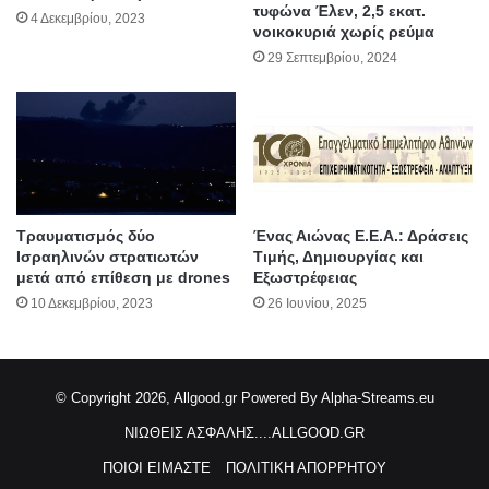
τυφώνα Έλεν, 2,5 εκατ.
4 Δεκεμβρίου, 2023
νοικοκυριά χωρίς ρεύμα
29 Σεπτεμβρίου, 2024
Τραυματισμός δύο
Ένας Αιώνας Ε.Ε.Α.: Δράσεις
Ισραηλινών στρατιωτών
Τιμής, Δημιουργίας και
μετά από επίθεση με drones
Εξωστρέφειας
10 Δεκεμβρίου, 2023
26 Ιουνίου, 2025
© Copyright 2026, Allgood.gr
Powered By Alpha-Streams.eu
ΝΙΩΘΕΙΣ ΑΣΦΑΛΗΣ....ALLGOOD.GR
ΠΟΙΟΙ ΕΙΜΑΣΤΕ
ΠΟΛΙΤΙΚΗ ΑΠΟΡΡΗΤΟΥ