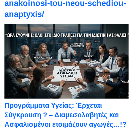
anakoinosi-tou-neou-schediou-
anaptyxis/
Προγράμματα Υγείας: Έρχεται
Σύγκρουση ? – Διαμεσολαβητές και
Ασφαλισμένοι ετοιμάζουν αγωγές…!?