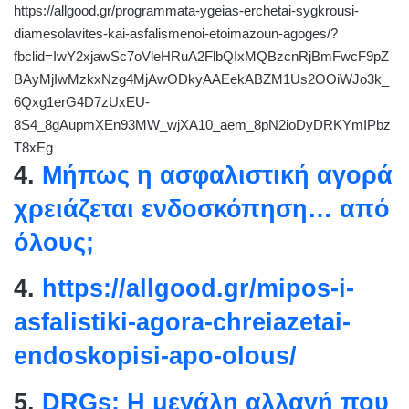
https://allgood.gr/programmata-ygeias-erchetai-sygkrousi-
diamesolavites-kai-asfalismenoi-etoimazoun-agoges/?
fbclid=IwY2xjawSc7oVleHRuA2FlbQIxMQBzcnRjBmFwcF9pZ
BAyMjIwMzkxNzg4MjAwODkyAAEekABZM1Us2OOiWJo3k_
6Qxg1erG4D7zUxEU-
8S4_8gAupmXEn93MW_wjXA10_aem_8pN2ioDyDRKYmIPbz
T8xEg
4.
Μήπως η ασφαλιστική αγορά
χρειάζεται ενδοσκόπηση… από
όλους;
4.
https://allgood.gr/mipos-i-
asfalistiki-agora-chreiazetai-
endoskopisi-apo-olous/
5.
DRGs: Η μεγάλη αλλαγή που