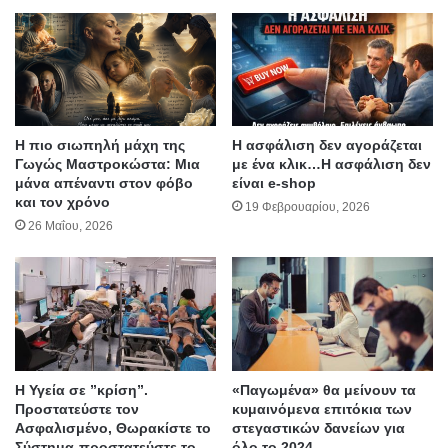
Η πιο σιωπηλή μάχη της
Η ασφάλιση δεν αγοράζεται
Γωγώς Μαστροκώστα: Μια
με ένα κλικ…Η ασφάλιση δεν
μάνα απέναντι στον φόβο
είναι e-shop
και τον χρόνο
19 Φεβρουαρίου, 2026
26 Μαΐου, 2026
Η Υγεία σε ”κρίση”.
«Παγωμένα» θα μείνουν τα
Προστατεύστε τον
κυμαινόμενα επιτόκια των
Ασφαλισμένο, Θωρακίστε το
στεγαστικών δανείων για
Σύστημα-προστατεύστε το
όλο το 2024