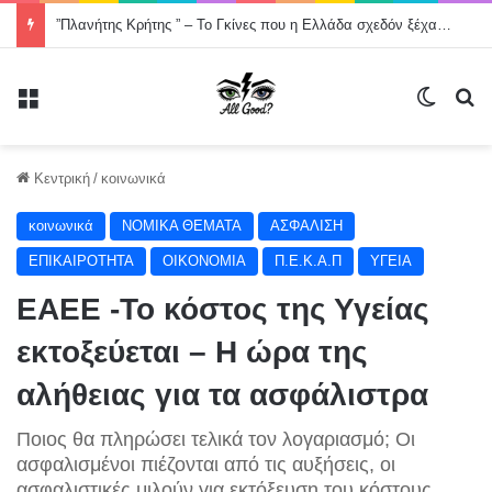
”Πλανήτης Κρήτης ” – Το Γκίνες που η Ελλάδα σχεδόν ξέχασε -Χορός στον οδικό άξονα της Κρήτης, Χανιά- Άγιος Νικόλαος μήκους 200000 μέτρων .
Μενού
Switch
Α
Κεντρική
/
κοινωνικά
κοινωνικά
NOMIKA ΘΕΜΑΤΑ
ΑΣΦΑΛΙΣΗ
ΕΠΙΚΑΙΡΟΤΗΤΑ
ΟΙΚΟΝΟΜΙΑ
Π.Ε.Κ.Α.Π
ΥΓΕΙΑ
EAEE -Το κόστος της Υγείας
εκτοξεύεται – Η ώρα της
αλήθειας για τα ασφάλιστρα
Ποιος θα πληρώσει τελικά τον λογαριασμό; Οι
ασφαλισμένοι πιέζονται από τις αυξήσεις, οι
ασφαλιστικές μιλούν για εκτόξευση του κόστους