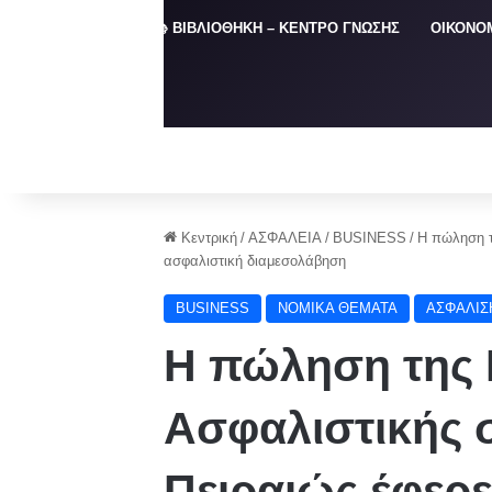
ΑΡΧΙΚΗ
📚 ΒΙΒΛΙΟΘΗΚΗ – ΚΕΝΤΡΟ ΓΝΩΣΗΣ
ΟΙΚΟΝΟ
Κεντρική
/
ΑΣΦΑΛΕΙΑ
/
BUSINESS
/
H πώληση τ
ασφαλιστική διαμεσολάβηση
BUSINESS
NOMIKA ΘΕΜΑΤΑ
ΑΣΦΑΛΙΣ
H πώληση της 
Ασφαλιστικής 
Πειραιώς έφερε