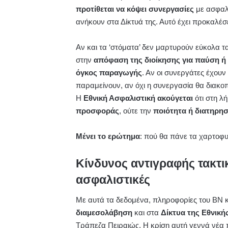
προτίθεται να κόψει συνεργασίες
με ασφαλ
ανήκουν στα Δίκτυά της. Αυτό έχει προκαλέσ
Αν και τα ‘στόματα’ δεν μαρτυρούν εύκολα 
στην
απόφαση της διοίκησης για παύση ή
όγκος παραγωγής
. Αν οι συνεργάτες έχουν 
παραμείνουν, αν όχι η συνεργασία θα διακοπ
Η
Εθνική Ασφαλιστική ακούγεται
ότι στη λ
προσφοράς
, ούτε την
ποιότητα ή διατηρη
Μένει το ερώτημα
: πού θα πάνε τα χαρτοφ
Κίνδυνος αντιγραφής τακτι
ασφαλιστικές
Με αυτά τα δεδομένα, πληροφορίες του ΒΝ 
διαμεσολάβηση
και στα
Δίκτυα της Εθνική
Τράπεζα Πειραιώς. Η κρίση αυτή γεννά νέα