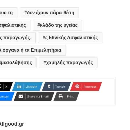
τυο τη
δεν έχουν πάρει θέση
σφαλιστικής
κλάδο της υγείας
κος παραγωγής.
ς Εθνικής Ασφαλιστικής
ά όργανα ή τα Επιμελητήρια
ιαμεσολάβησης
χαμηλής παραγωγής
X
LinkedIn
Tumblr
Pinterest
senger
Share via Email
Print
llgood.gr