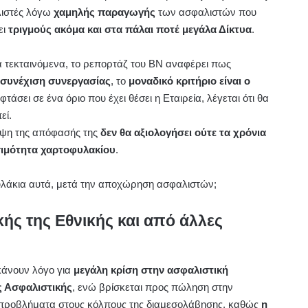
ιστές λόγω
χαμηλής παραγωγής
των ασφαλιστών που
ει
τριγμούς ακόμα και στα πάλαι ποτέ μεγάλα Δίκτυα
.
τα τεκταινόμενα, το ρεπορτάζ του ΒΝ αναφέρει πως
 συνέχιση συνεργασίας
, το
μοναδικό κριτήριο είναι ο
φτάσει σε ένα όριο που έχει θέσει η Εταιρεία, λέγεται ότι θα
εί.
ήψη της απόφασής της
δεν θα αξιολογήσει ούτε τα χρόνια
σιμότητα χαρτοφυλακίου
.
υλάκια αυτά, μετά την αποχώρηση ασφαλιστών;
κής της Εθνικής και από άλλες
κάνουν λόγο για
μεγάλη κρίση στην ασφαλιστική
ς Ασφαλιστικής
, ενώ βρίσκεται προς πώληση στην
 προβλήματα στους κόλπους της διαμεσολάβησης, καθώς
η